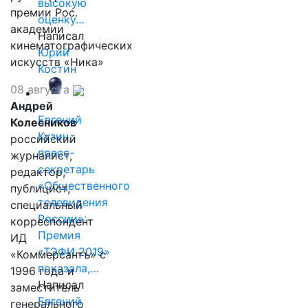
высокую
премии Рос.
оценку…
академии
Написал
кинематографических
Юрий
искусств «Ника»
Костин
08 августа
Андрей
Евгений
Колесников
Кузин,
российский
пресс-
журналист,
секретарь
редактор,
«Общественного
публицист,
телевидения
специальный
России»:
корреспондент
Премия
ИД
«ТЭФИ 2019»
«Коммерсантъ» с
показала,…
1996 года и
Написал
заместитель
Евгений
генерального