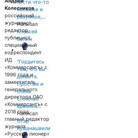
Андрей
нести что-то
Колесников
большое и
российский
разумное,…
журналист,
Написал
редактор,
Алексей
публицист,
Волин
специальный
корреспондент
ИД
"Гордитесь
«Коммерсантъ» с
тем, что вы
1996 года и
делаете.
заместитель
Простые и
генерального
очень
директора ОАО
сложные
«Коммерсантъ» с
времена…
2018 года,
Написал
главный редактор
Отар
журнала
Кушанашвили
«Русский пионер»