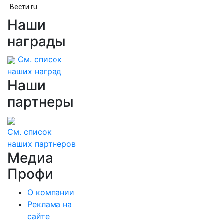
Вести.ru
Наши
«Обманывают РЛС»: выяснилось, как
дроны ВСУ долетели до Екатеринбурга
награды
См. список
наших наград
Наши
партнеры
См. список
наших партнеров
Медиа
Профи
О компании
Реклама на
сайте