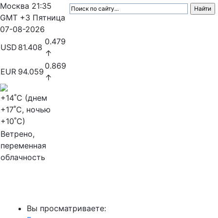
Москва
21:35
GMT +3
Пятница
07-08-2026
0.479
USD
81.408
↑
0.869
EUR
94.059
↑
+14
˚C (днем
+17
˚C, ночью
+10
˚C)
Ветрено,
переменная
облачность
МедиаПрофи
Вы просматриваете: