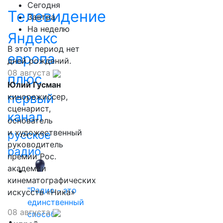
Сегодня
Телевидение
Завтра
На неделю
Яндекс
В этот период нет
европа
дней рождений.
08 августа
плюс
Юлий Гусман
первый
кинорежиссер,
сценарист,
канал
основатель
и художественный
русское
руководитель
радио
премии Рос.
академии
кинематографических
"Радио - это
искусств «Ника»
единственный
08 августа
способ