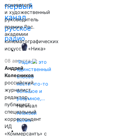
первый
основатель
и художественный
канал
руководитель
премии Рос.
русское
академии
радио
кинематографических
искусств «Ника»
08 августа
"Радио - это
Андрей
единственный
Колесников
способ
российский
нести что-то
журналист,
большое и
редактор,
разумное,…
публицист,
Написал
специальный
Алексей
корреспондент
Волин
ИД
«Коммерсантъ» с