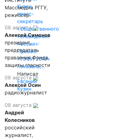
Института
Кузин,
Массмедиа РГГУ,
пресс-
режиссер.
секретарь
08 августа
«Общественного
Алексей Симонов
телевидения
президент,
России»:
председатель
Премия
правления Фонда
«ТЭФИ 2019»
защиты гласности
показала,…
Написал
08 августа
Евгений
Алексей Осин
Кузин
радиожурналист
08 августа
Андрей
Колесников
российский
журналист,