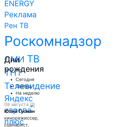
ENERGY
Реклама
Рен ТВ
Роскомнадзор
ТВ
СМИ
Дни
рождения
ТНТ
Сегодня
Телевидение
Завтра
На неделю
Яндекс
08 августа
европа
Юлий Гусман
кинорежиссер,
плюс
сценарист,