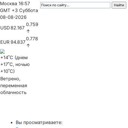
Москва
16:57
GMT +3
Суббота
08-08-2026
0.759
USD
82.167
↑
0.778
EUR
94.837
↑
+14
˚C (днем
+17
˚C, ночью
+10
˚C)
Ветрено,
переменная
облачность
МедиаПрофи
Вы просматриваете: