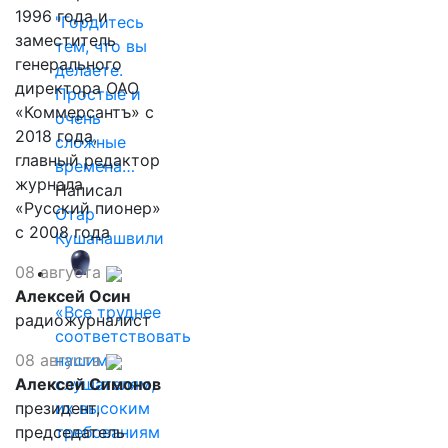
1996 года и
"Гордитесь
заместитель
тем, что вы
генерального
делаете.
директора ОАО
Простые и
«Коммерсантъ» с
очень
2018 года,
сложные
главный редактор
времена…
журнала
Написал
«Русский пионер»
Отар
с 2008 года
Кушанашвили
08 августа
Алексей Осин
«Все труднее
радиожурналист
соответствовать
08 августа
нашим
Алексей Симонов
слушателям,
президент,
их высоким
председатель
требованиям