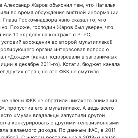
 Александр Жаров объяснил тем, что Наталья
вили во время обсуждения внятной информации
 Глава Роскомнадзора явно сказал то, что
ично. Похоже, господин Жаров был уверен, что
 или 10 «ярдов» на контракт с РТРС,
 условий вхождения во второй мультиплекс!)
тролирующего органа интересовал вопрос о
нал «Дождя» (канал подозревали в заграничных
ции в декабре 2011-го). Кстати, бюджет канала
г других стран, но это ФКК не смутило.
ные члены ФКК не обратили никакого внимания
», пропустив его в мультиплекс. А ведь всего
место «Муза» владельцы запустили другой
смогла конкурировать с другими телевизионными
ала желаемого дохода. По данным ФАС, в 2011
 рублей. С учетом роста рынка в 2013-м канал