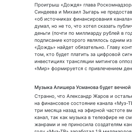
Проигрыш «Дождя» глава Роскомнадзора
Синдеева и Михаил Зыгарь не предоста
«об источниках финансирования канала».
думал, но не то, что хотел сказать публ
деньги (почти по миллиарду рублей в год
подписание которого являлось одним из
«Дождь» найдет обязательно. Главу кон
том, кто будет платить за цифровой сиг
инвестициях трансляции митингов оппози
«Мир» формируется с привлечением дене
Музыка Алишера Усманова будет вечной
Странно, что Александр Жаров и осталь
на финансовое состояние канала «Муз-ТВ
три месяца назад на эфирной частоте в
канал, так как музыка в телеэфире не 
жанрами и не приносила создателям кан
году «Муз-ТВ» заработал 1,9 миллиардов