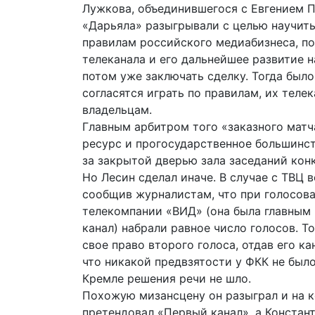
Лужкова, объединившегося с Евгением П
«Дарьяла» разыгрывали с целью научить
правилам российского медиабизнеса, п
телеканала и его дальнейшее развитие н
потом уже заключать сделку. Тогда было
согласятся играть по правилам, их теле
владельцам.
Главным арбитром того «заказного матч
ресурс и прогосударственное большинст
за закрытой дверью зала заседаний кон
Но Лесин сделал иначе. В случае с ТВЦ в
сообщив журналистам, что при голосова
телекомпании «ВИД» (она была главным 
канал) набрали равное число голосов. Т
свое право второго голоса, отдав его ка
что никакой предвзятости у ФКК не было
Кремле решения речи не шло.
Похожую мизансцену он разыграл и на к
претендовал «Первый канал», а Констан