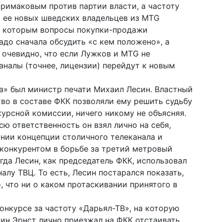
римаковым против партии власти, а частоту
 ее новых шведских владельцев из MTG
о которым вопросы покупки-продажи
адо сначала обсудить «с кем положено», а
 очевидно, что если Лужков и MTG не
каналы (точнее, лицензии) перейдут к новым
а» был министр печати Михаил Лесин. Властный
во в составе ФКК позволяли ему решить судьбу
курсной комиссии, ничего никому не объясняя.
сю ответственность он взял лично на себя,
нии концепции столичного телеканала и
конкурентом в борьбе за третий метровый
огда Лесин, как председатель ФКК, использовал
налу ТВЦ. То есть, Лесин постарался показать,
, что ни о каком протаскивании принятого в
онкурсе за частоту «Дарьял-ТВ», на которую
тин Эрнст лично приезжал на ФКК отстаивать