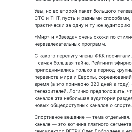
Увы, но во второй пакет большого телев
СТС и ТНТ, пусть и разными способами, 
практически за одну и ту же аудиторию 
«Мир» и «Звезда» очень схожи по стили
неразвлекательных программ.
С какого перепугу члены ФКК посчитали,
- самая большая тайна. Рейтинги эфирно
приподнимались только в период крупн
первенств мира и Европы, соревнований
время (а это примерно 320 дней в году)
телезрителей. Логично предположить, ч
каналов эта небольшая аудитория раздел
новых общедоступных каналов о спорте.
Спортивное вещание — тема отдельная.
канале — это вотчина платного сегмент
гендиректор ВГТРК Олег Добродеев и ег