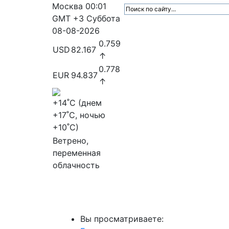
Москва
00:01
GMT +3
Суббота
08-08-2026
0.759
USD
82.167
↑
0.778
EUR
94.837
↑
+14
˚C (днем
+17
˚C, ночью
+10
˚C)
Ветрено,
переменная
облачность
МедиаПрофи
Главное
Медиарыно
Вы просматриваете: