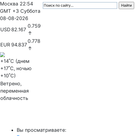
Москва
22:54
GMT +3
Суббота
08-08-2026
0.759
USD
82.167
↑
0.778
EUR
94.837
↑
+14
˚C (днем
+17
˚C, ночью
+10
˚C)
Ветрено,
переменная
облачность
МедиаПрофи
Вы просматриваете: