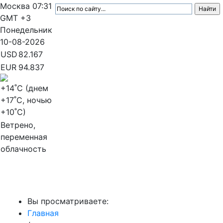
Москва
07:31
GMT +3
Понедельник
10-08-2026
USD
82.167
EUR
94.837
+14
˚C (днем
+17
˚C, ночью
+10
˚C)
Ветрено,
переменная
облачность
МедиаПрофи
Вы просматриваете:
Главная