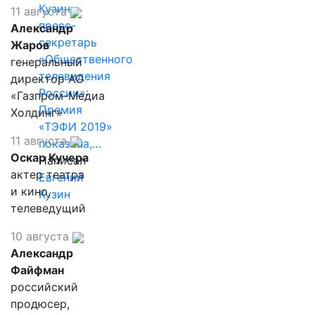
Кузин,
11 августа
пресс-
Александр
секретарь
Жаров
«Общественного
генеральный
телевидения
директор АО
России»:
«Газпром-Медиа
Премия
Холдинг»
«ТЭФИ 2019»
11 августа
показала,…
Оскар Кучера
Написал
актер театра
Евгений
и кино,
Кузин
телеведущий
10 августа
Александр
Файфман
российский
продюсер,