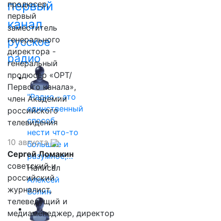
первый
продюсер,
первый
канал
заместитель
генерального
русское
директора -
радио
генеральный
продюсер «ОРТ/
Первого канала»,
"Радио - это
член Академии
единственный
российского
способ
телевидения
нести что-то
10 августа
большое и
Сергей Ломакин
разумное,…
советский и
Написал
российский
Алексей
журналист,
Волин
телеведущий и
медиаменеджер, директор