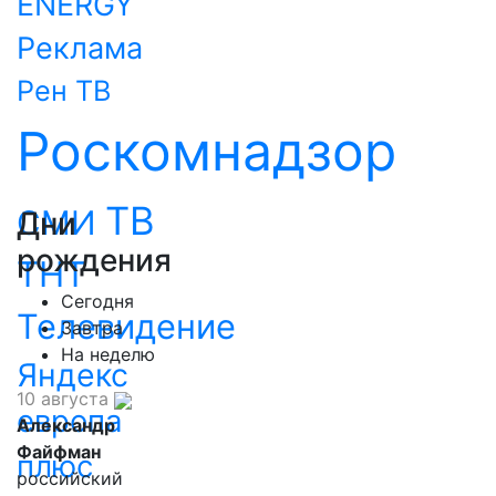
ENERGY
Реклама
Рен ТВ
Роскомнадзор
ТВ
СМИ
Дни
рождения
ТНТ
Сегодня
Телевидение
Завтра
На неделю
Яндекс
10 августа
европа
Александр
Файфман
плюс
российский