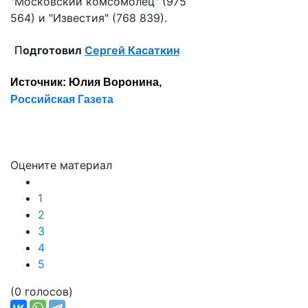
"Московский комсомолец" (975
564) и "Известия" (768 839).
одготовил
Сергей Касаткин
П
Источник: Юлия Воронина,
Российская Газета
Оцените материал
1
2
3
4
5
(0 голосов)