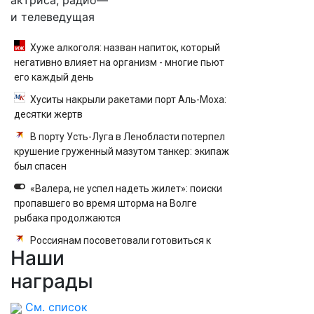
актриса, радио—
и телеведущая
Хуже алкоголя: назван напиток, который
негативно влияет на организм - многие пьют
его каждый день
Хуситы накрыли ракетами порт Аль-Моха:
десятки жертв
В порту Усть-Луга в Ленобласти потерпел
крушение груженный мазутом танкер: экипаж
был спасен
«Валера, не успел надеть жилет»: поиски
пропавшего во время шторма на Волге
рыбака продолжаются
Россиянам посоветовали готовиться к
Наши
пенсии заранее: что важно знать
награды
См. список