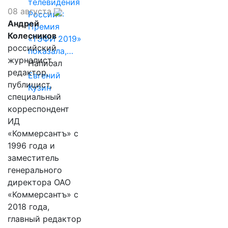
телевидения
08 августа
России»:
Андрей
Премия
Колесников
«ТЭФИ 2019»
российский
показала,…
журналист,
Написал
редактор,
Евгений
публицист,
Кузин
специальный
корреспондент
ИД
«Коммерсантъ» с
1996 года и
заместитель
генерального
директора ОАО
«Коммерсантъ» с
2018 года,
главный редактор