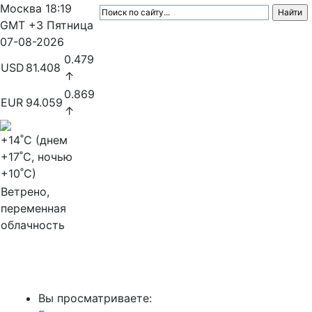
Москва
18:19
GMT +3
Пятница
07-08-2026
0.479
USD
81.408
↑
0.869
EUR
94.059
↑
+14
˚C (днем
+17
˚C, ночью
+10
˚C)
Ветрено,
переменная
облачность
МедиаПрофи
Вы просматриваете: