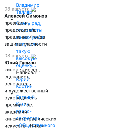
Владимир
08 августа
Таллер
Алексей Симонов
президент,
Очень рад,
председатель
что работы
правления Фонда
наших ребят
защиты гласности
получили
такую
08 августа
высокую
Юлий Гусман
оценку…
кинорежиссер,
Написал
сценарист,
Юрий
основатель
Костин
и художественный
Евгений
руководитель
Кузин,
премии Рос.
пресс-
академии
секретарь
кинематографических
«Общественного
искусств «Ника»