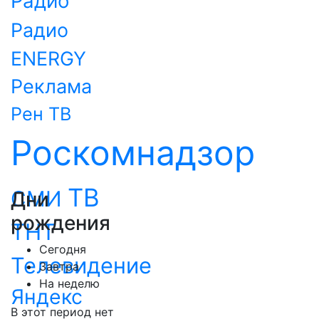
Радио
Радио
ENERGY
Реклама
Рен ТВ
Роскомнадзор
ТВ
СМИ
Дни
рождения
ТНТ
Сегодня
Телевидение
Завтра
На неделю
Яндекс
В этот период нет