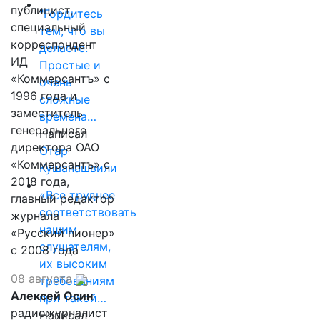
публицист,
"Гордитесь
специальный
тем, что вы
корреспондент
делаете.
ИД
Простые и
«Коммерсантъ» с
очень
1996 года и
сложные
заместитель
времена…
генерального
Написал
директора ОАО
Отар
«Коммерсантъ» с
Кушанашвили
2018 года,
«Все труднее
главный редактор
соответствовать
журнала
нашим
«Русский пионер»
слушателям,
с 2008 года
их высоким
08 августа
требованиям
Алексей Осин
при такой…
радиожурналист
Написал