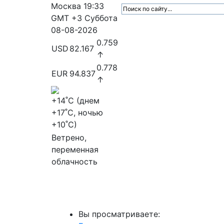
Москва
19:33
GMT +3
Суббота
08-08-2026
0.759
USD
82.167
↑
0.778
EUR
94.837
↑
+14
˚C (днем
+17
˚C, ночью
+10
˚C)
Ветрено,
переменная
облачность
МедиаПрофи
Главное
Медиарыно
Вы просматриваете: