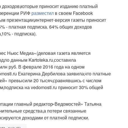
ю доходов
,
которые приносит изданию платный
онференции РИФ
разместил
в своем Facebook
ым презентации
,
интернет-версия газеты приносит
25% - платная подписка. 64% общих доходов
а
,
10% - подписка).
нес Ньюс Медиа»
(
деловая газета является
од
,
по данным Kartoteka.ru
,
составила
 млн руб. В феврале 2016 года на одном
mosti.ru Екатерина Дербилова заявила
,
что платные
ей» превысили 20 тысяч
,
сравнявшись с числом
ам
,
подписка на vedomosti.ru приносит 30% общей
нтации главный редактор
«
Ведомостей» Татьяна
ачительные средства
,
а потери связанные
сируются доходами от платной подписки.