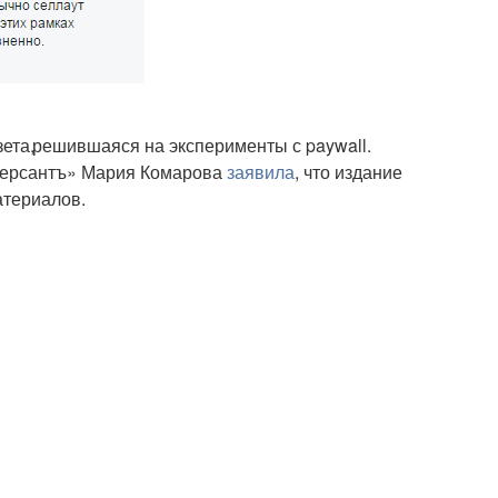
зета
,
решившаяся на эксперименты с paywall.
ммерсантъ» Мария Комарова
заявила
, что издание
атериалов.