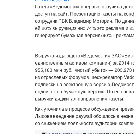
Газета
«
Ведомости» впервые озвучила дол
доступ на сайт. Презентацию газеты на к
сотрудник РБК Владимир Моторин. По данн
ей 26% выручки
,
из них 74% это реклама и 
генерирует бумажная версия
(
90% - реклам
Выручка издающего
«
Ведомости» ЗАО
«
Биз
единственным активом компании) за 2014 г
955,183 млн руб., чистый убыток — 203,273
из отраслевых форумов шеф-редактор Vedo
подписки на электронную версию
«
Ведомост
подписок на бумажную версию. По ее слов
выручки диджитал-направления газеты.
Как уточнила в процессе обсуждения презе
Лысова
,
введение paywall обошлось в незн
со снижением лояльности аудитории компен