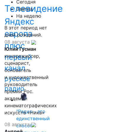
Сегодня
Телевидение
Завтра
На неделю
Яндекс
В этот период нет
европа
дней рождений.
08 августа
плюс
Юлий Гусман
первый
кинорежиссер,
сценарист,
канал
основатель
и художественный
русское
руководитель
радио
премии Рос.
академии
кинематографических
"Радио - это
искусств «Ника»
единственный
08 августа
способ
Андрей