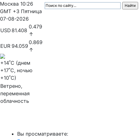
Москва
10:26
GMT +3
Пятница
07-08-2026
0.479
USD
81.408
↑
0.869
EUR
94.059
↑
+14
˚C (днем
+17
˚C, ночью
+10
˚C)
Ветрено,
переменная
облачность
МедиаПрофи
Вы просматриваете: