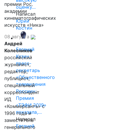
высокую
премии Рос.
оценку…
академии
Написал
кинематографических
Юрий
искусств «Ника»
Костин
08 августа
Андрей
Евгений
Колесников
Кузин,
российский
пресс-
журналист,
секретарь
редактор,
«Общественного
публицист,
телевидения
специальный
России»:
корреспондент
Премия
ИД
«ТЭФИ 2019»
«Коммерсантъ» с
показала,…
1996 года и
Написал
заместитель
Евгений
генерального