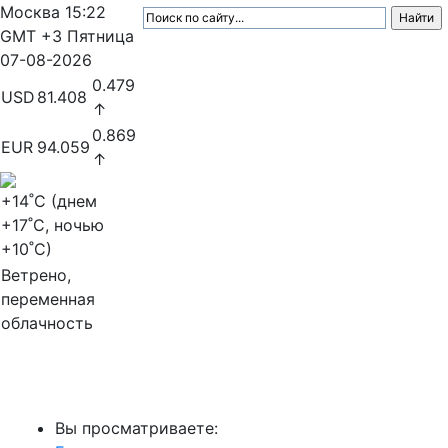
Москва
15:22
GMT +3
Пятница
07-08-2026
0.479
USD
81.408
↑
0.869
EUR
94.059
↑
+14
˚C (днем
+17
˚C, ночью
+10
˚C)
Ветрено,
переменная
облачность
МедиаПрофи
Вы просматриваете: