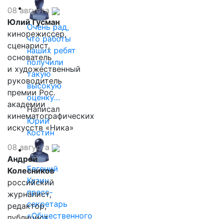
08 августа
Юлий Гусман
Очень рад,
кинорежиссер,
что работы
сценарист,
наших ребят
основатель
получили
и художественный
такую
руководитель
высокую
премии Рос.
оценку…
академии
Написал
кинематографических
Юрий
искусств «Ника»
Костин
08 августа
Андрей
Евгений
Колесников
Кузин,
российский
пресс-
журналист,
секретарь
редактор,
«Общественного
публицист,