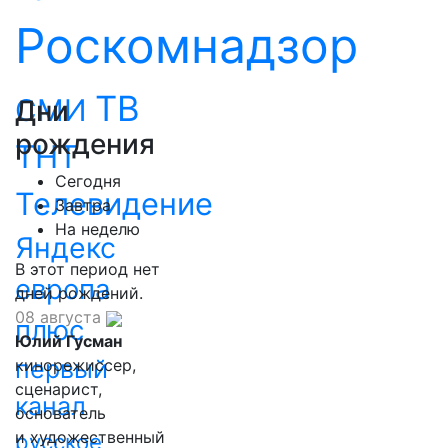
Роскомнадзор
ТВ
СМИ
Дни
рождения
ТНТ
Сегодня
Телевидение
Завтра
На неделю
Яндекс
В этот период нет
европа
дней рождений.
08 августа
плюс
Юлий Гусман
первый
кинорежиссер,
сценарист,
канал
основатель
и художественный
русское