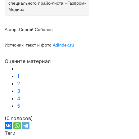
специального прайс-листа «Газпром-
Медиа».
Автор: Сергей Соболев
Истчоник: текст и фото
AdIndex.ru
Оцените материал
Подробнее:
http://adindex.ru/news/media/2016/06/9/134327.phtml
1
2
3
4
5
(0 голосов)
Теги