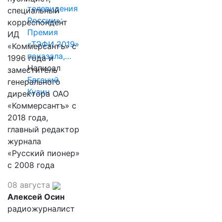
телевидения
специальный
России»:
корреспондент
Премия
ИД
«ТЭФИ 2019»
«Коммерсантъ» с
показала,…
1996 года и
Написал
заместитель
Евгений
генерального
Кузин
директора ОАО
«Коммерсантъ» с
2018 года,
главный редактор
журнала
«Русский пионер»
с 2008 года
08 августа
Алексей Осин
радиожурналист