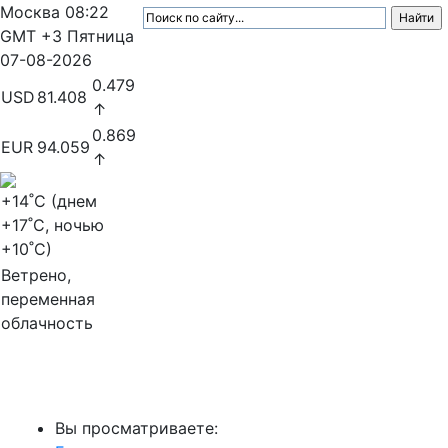
Москва
08:22
GMT +3
Пятница
07-08-2026
0.479
USD
81.408
↑
0.869
EUR
94.059
↑
+14
˚C (днем
+17
˚C, ночью
+10
˚C)
Ветрено,
переменная
облачность
МедиаПрофи
Вы просматриваете: