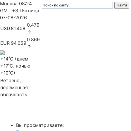
Москва
08:24
GMT +3
Пятница
07-08-2026
0.479
USD
81.408
↑
0.869
EUR
94.059
↑
+14
˚C (днем
+17
˚C, ночью
+10
˚C)
Ветрено,
переменная
облачность
МедиаПрофи
Вы просматриваете: