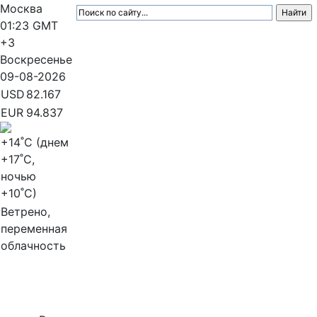
Москва
01:23
GMT
+3
Воскресенье
09-08-2026
USD
82.167
EUR
94.837
+14
˚C (днем
+17
˚C,
ночью
+10
˚C)
Ветрено,
переменная
облачность
МедиаПрофи