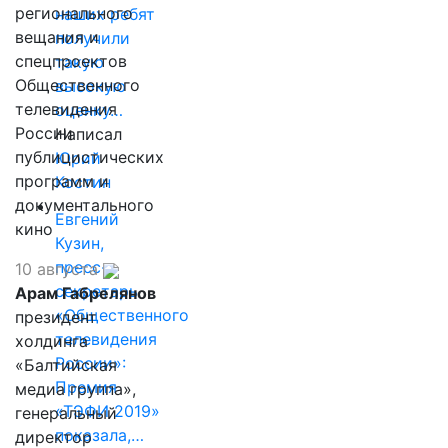
регионального
наших ребят
вещания и
получили
спецпроектов
такую
Общественного
высокую
телевидения
оценку…
России
Написал
публицистических
Юрий
программ и
Костин
документального
Евгений
кино
Кузин,
пресс-
10 августа
секретарь
Арам Габрелянов
«Общественного
президент
телевидения
холдинга
России»:
«Балтийская
Премия
медиа группа»,
«ТЭФИ 2019»
генеральный
показала,…
директор