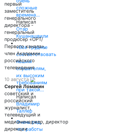
очень
первый
сложные
заместитель
времена…
генерального
Написал
директора -
Отар
генеральный
Кушанашвили
продюсер «ОРТ/
Первого канала»,
«Все труднее
член Академии
соответствовать
российского
нашим
телевидения
слушателям,
их высоким
10 августа
требованиям
Сергей Ломакин
при такой…
советский и
Написал
российский
Владимир
журналист,
Таллер
телеведущий и
медиаменеджер, директор
Очень рад,
дирекции
что работы