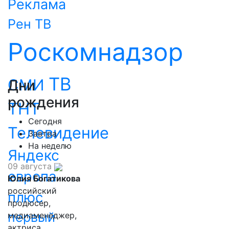
Реклама
Рен ТВ
Роскомнадзор
ТВ
СМИ
Дни
рождения
ТНТ
Сегодня
Телевидение
Завтра
На неделю
Яндекс
09 августа
европа
Юлия Богатикова
российский
плюс
продюсер,
первый
медиаменеджер,
актриса