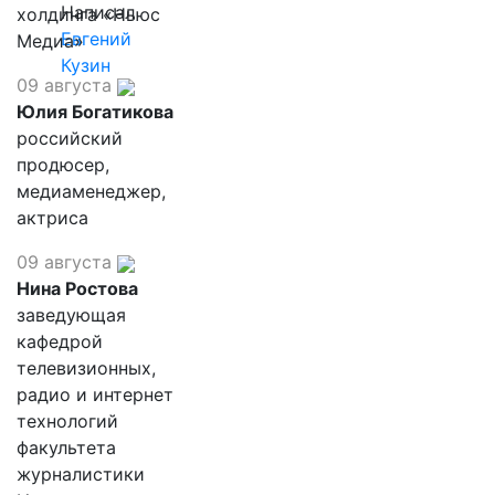
Написал
холдинга «Ньюс
Евгений
Медиа»
Кузин
09 августа
Юлия Богатикова
российский
продюсер,
медиаменеджер,
актриса
09 августа
Нина Ростова
заведующая
кафедрой
телевизионных,
радио и интернет
технологий
факультета
журналистики