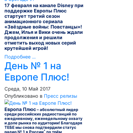
17 февраля
на канале Disney при
поддержке Европы Плюс
стартует третий сезон
анимационного сериала
«Звёздные войны: Повстанцы»!
Джем, Илья и Вики очень ждали
продолжения и решили
отметить выход новых серий
крутейшей игрой!
Подробнее ...
День № 1 на
Европе Плюс!
Среда, 10 Май 2017
Опубликовано в
Пресс релизы
Европа Плюс
– абсолютный лидер
среди российских радиостанций по
ежедневному, еженедельному охвату
и доле рынка по аудитории! Благодаря
ТЕБЕ мы снова подтвердили статус
*
радио № 1 в России
по трём