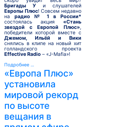
скоро увидит весь мир?
Бригады У
и слушателей
Европы Плюс
! Совсем недавно
на
радио № 1 в России*
состоялась акция
«Стань
звездой с Европой Плюс»
,
победители которой вместе с
Джемом, Ильёй и Вики
снялись в клипе на новый хит
голландского проекта
Effective Radio
– «J-Mafia»!
Подробнее ...
«Европа Плюс»
установила
мировой рекорд
по высоте
вещания в