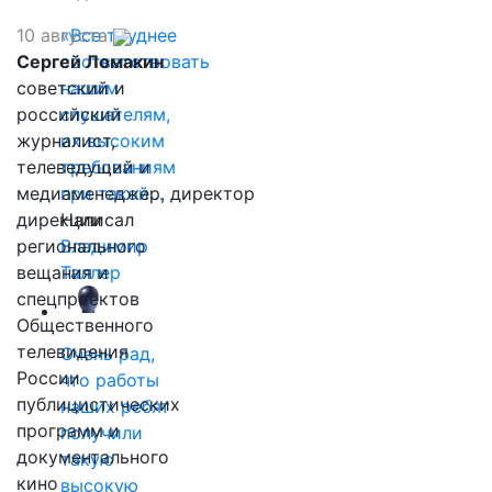
10 августа
«Все труднее
Сергей Ломакин
соответствовать
советский и
нашим
российский
слушателям,
журналист,
их высоким
телеведущий и
требованиям
медиаменеджер, директор
при такой…
дирекции
Написал
регионального
Владимир
вещания и
Таллер
спецпроектов
Общественного
телевидения
Очень рад,
России
что работы
публицистических
наших ребят
программ и
получили
документального
такую
кино
высокую