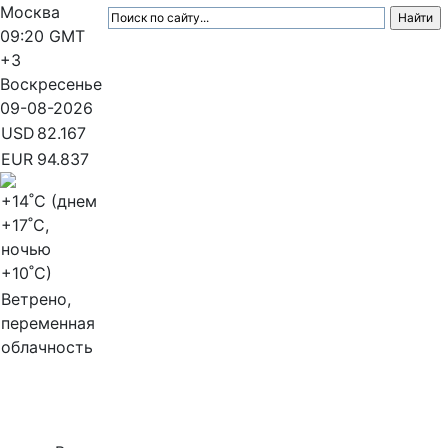
Москва
09:20
GMT
+3
Воскресенье
09-08-2026
USD
82.167
EUR
94.837
+14
˚C (днем
+17
˚C,
ночью
+10
˚C)
Ветрено,
переменная
облачность
МедиаПрофи