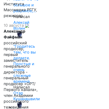
Института
большое и
Массмедиа РГГУ,
разумное,…
режиссер.
Написал
Алексей
10 августа
Волин
Александр
Файфман
российский
"Гордитесь
продюсер,
тем, что вы
первый
делаете.
заместитель
Простые и
генерального
очень
директора -
сложные
генеральный
времена…
продюсер «ОРТ/
Написал
Первого канала»,
Отар
член Академии
Кушанашвили
российского
телевидения