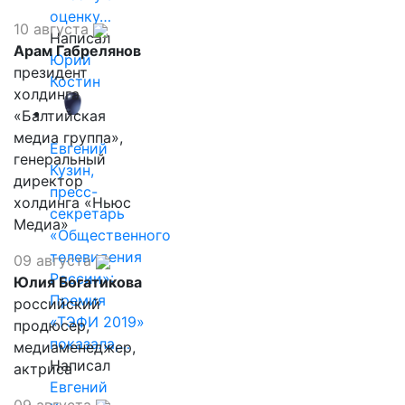
оценку…
10 августа
Написал
Арам Габрелянов
Юрий
президент
Костин
холдинга
«Балтийская
медиа группа»,
Евгений
генеральный
Кузин,
директор
пресс-
холдинга «Ньюс
секретарь
Медиа»
«Общественного
телевидения
09 августа
России»:
Юлия Богатикова
Премия
российский
«ТЭФИ 2019»
продюсер,
показала,…
медиаменеджер,
Написал
актриса
Евгений