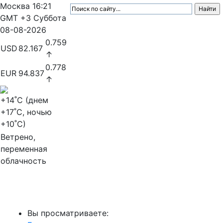
Москва
16:21
GMT +3
Суббота
08-08-2026
0.759
USD
82.167
↑
0.778
EUR
94.837
↑
+14
˚C (днем
+17
˚C, ночью
+10
˚C)
Ветрено,
переменная
облачность
МедиаПрофи
Вы просматриваете: