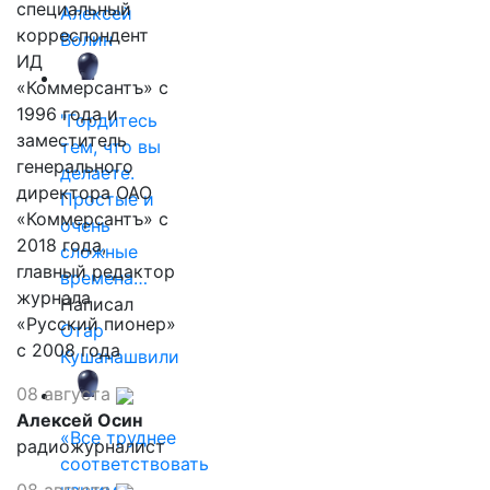
специальный
Алексей
корреспондент
Волин
ИД
«Коммерсантъ» с
1996 года и
"Гордитесь
заместитель
тем, что вы
генерального
делаете.
директора ОАО
Простые и
«Коммерсантъ» с
очень
2018 года,
сложные
главный редактор
времена…
журнала
Написал
«Русский пионер»
Отар
с 2008 года
Кушанашвили
08 августа
Алексей Осин
«Все труднее
радиожурналист
соответствовать