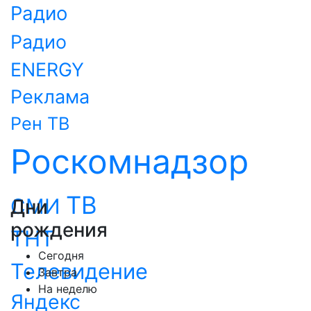
Радио
Радио
ENERGY
Реклама
Рен ТВ
Роскомнадзор
ТВ
СМИ
Дни
рождения
ТНТ
Сегодня
Телевидение
Завтра
На неделю
Яндекс