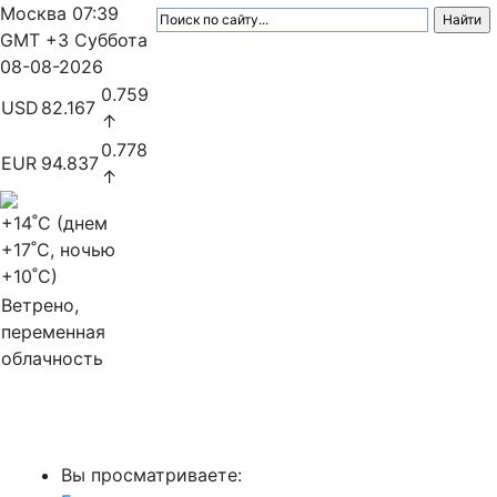
Москва
07:39
GMT +3
Суббота
08-08-2026
0.759
USD
82.167
↑
0.778
EUR
94.837
↑
+14
˚C (днем
+17
˚C, ночью
+10
˚C)
Ветрено,
переменная
облачность
МедиаПрофи
Вы просматриваете: