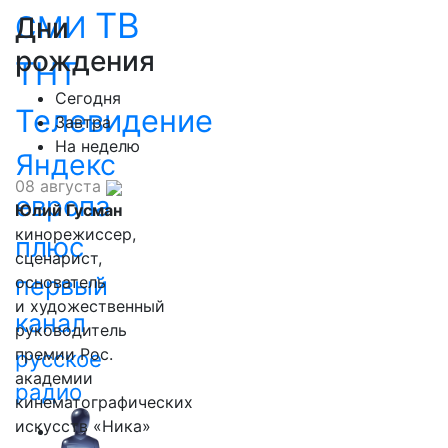
ТВ
СМИ
Дни
рождения
ТНТ
Сегодня
Телевидение
Завтра
На неделю
Яндекс
08 августа
европа
Юлий Гусман
кинорежиссер,
плюс
сценарист,
первый
основатель
и художественный
канал
руководитель
премии Рос.
русское
академии
радио
кинематографических
искусств «Ника»