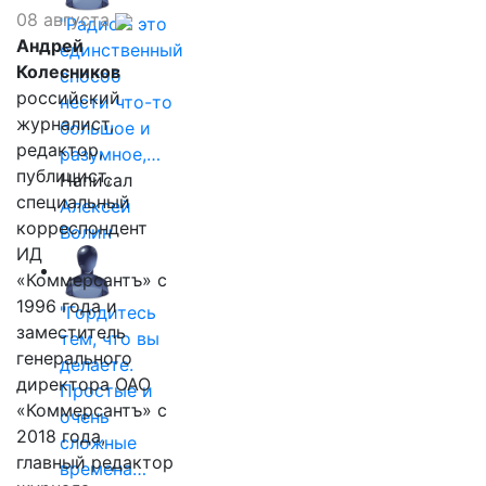
08 августа
"Радио - это
Андрей
единственный
Колесников
способ
российский
нести что-то
журналист,
большое и
редактор,
разумное,…
публицист,
Написал
специальный
Алексей
корреспондент
Волин
ИД
«Коммерсантъ» с
1996 года и
"Гордитесь
заместитель
тем, что вы
генерального
делаете.
директора ОАО
Простые и
«Коммерсантъ» с
очень
2018 года,
сложные
главный редактор
времена…