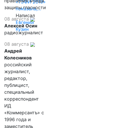
правления Фонда
«ТЭФИ 2019»
защиты гласности
показала,…
Написал
08 августа
Евгений
Алексей Осин
Кузин
радиожурналист
08 августа
Андрей
Колесников
российский
журналист,
редактор,
публицист,
специальный
корреспондент
ИД
«Коммерсантъ» с
1996 года и
заместитель