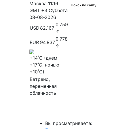
Москва
11:16
GMT +3
Суббота
08-08-2026
0.759
USD
82.167
↑
0.778
EUR
94.837
↑
+14
˚C (днем
+17
˚C, ночью
+10
˚C)
Ветрено,
переменная
облачность
МедиаПрофи
Главное
Медиарыно
Вы просматриваете: