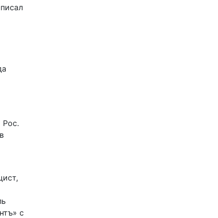
писал
да
 Рос.
в
цист,
ль
нтъ» с