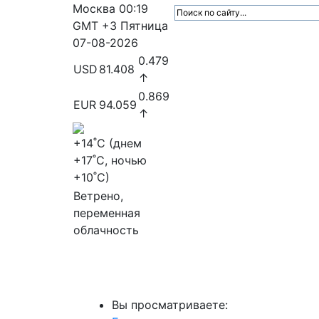
Москва
00:19
GMT +3
Пятница
07-08-2026
0.479
USD
81.408
↑
0.869
EUR
94.059
↑
+14
˚C (днем
+17
˚C, ночью
+10
˚C)
Ветрено,
переменная
облачность
МедиаПрофи
Главное
Медиарыно
Вы просматриваете: