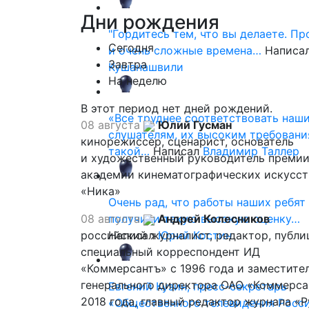
Дни
рождения
"Гордитесь тем, что вы делаете. П
Сегодня
и очень сложные времена…
Написа
Завтра
Кушанашвили
На неделю
В этот период нет дней рождений.
«Все труднее соответствовать наш
08 августа
Юлий Гусман
слушателям, их высоким требовани
кинорежиссер, сценарист, основатель
такой…
Написал
Владимир Таллер
и художественный руководитель премии
академии кинематографических искусст
«Ника»
Очень рад, что работы наших ребят
08 августа
получили такую высокую оценку…
Андрей Колесников
российский журналист, редактор, публи
Написал
Юрий Костин
специальный корреспондент ИД
«Коммерсантъ» с 1996 года и заместите
генерального директора ОАО «Коммерса
Евгений Кузин, пресс-секретарь
2018 года, главный редактор журнала «
«Общественного телевидения Росси