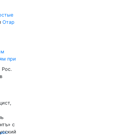
ростые
л
Отар
им
ям при
 Рос.
в
цист,
ль
нтъ» с
Русский
и»: