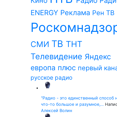
Радио
Кино
Ради
ENERGY
Реклама
Рен ТВ
Роскомнадзо
ТВ
ТНТ
СМИ
Телевидение
Яндекс
европа плюс
первый кан
русское радио
"Радио - это единственный способ 
что-то большое и разумное,…
Напи
Алексей Волин