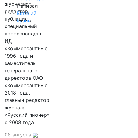
журналист,
Написал
редактор,
Евгений
публицист,
Кузин
специальный
корреспондент
ИД
«Коммерсантъ» с
1996 года и
заместитель
генерального
директора ОАО
«Коммерсантъ» с
2018 года,
главный редактор
журнала
«Русский пионер»
с 2008 года
08 августа