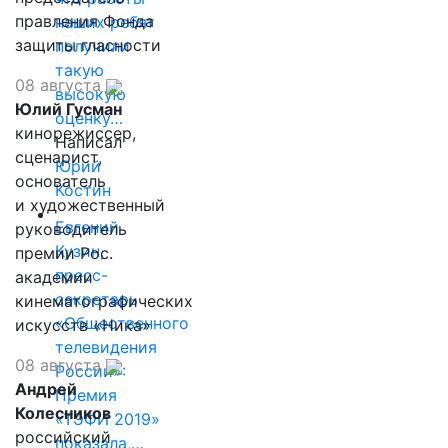
правления Фонда
наших ребят
защиты гласности
получили
такую
08 августа
высокую
Юлий Гусман
оценку…
кинорежиссер,
Написал
сценарист,
Юрий
основатель
Костин
и художественный
Евгений
руководитель
Кузин,
премии Рос.
пресс-
академии
секретарь
кинематографических
«Общественного
искусств «Ника»
телевидения
08 августа
России»:
Андрей
Премия
Колесников
«ТЭФИ 2019»
российский
показала,…