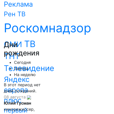
Реклама
Рен ТВ
Роскомнадзор
ТВ
СМИ
Дни
рождения
ТНТ
Сегодня
Телевидение
Завтра
На неделю
Яндекс
В этот период нет
европа
дней рождений.
08 августа
плюс
Юлий Гусман
первый
кинорежиссер,