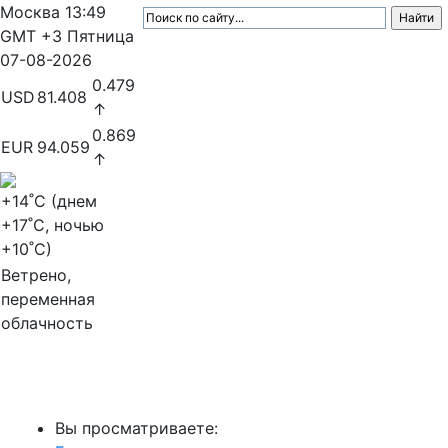
Москва
13:49
GMT +3
Пятница
07-08-2026
0.479
USD
81.408
↑
0.869
EUR
94.059
↑
+14
˚C (днем
+17
˚C, ночью
+10
˚C)
Ветрено,
переменная
облачность
МедиаПрофи
Вы просматриваете: