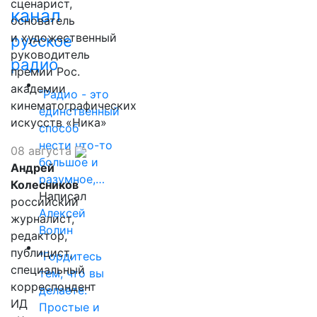
сценарист,
канал
основатель
и художественный
русское
руководитель
радио
премии Рос.
академии
"Радио - это
кинематографических
единственный
искусств «Ника»
способ
нести что-то
08 августа
большое и
Андрей
разумное,…
Колесников
Написал
российский
Алексей
журналист,
Волин
редактор,
публицист,
"Гордитесь
специальный
тем, что вы
корреспондент
делаете.
ИД
Простые и