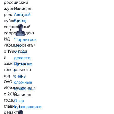
российский
…
журналист,
Написал
редактор,
Алексей
публицист,
Волин
специальный
корреспондент
ИД
"Гордитесь
«Коммерсантъ»
тем,
с 1996 года
что вы
и
делаете.
заместитель
Простые
генерального
и
директора
очень
ОАО
сложные
«Коммерсантъ»
времена…
с 2018
Написал
года,
Отар
главный
Кушанашвили
редактор