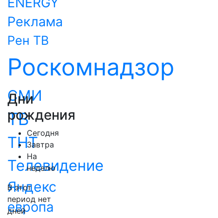
ENERGY
Реклама
Рен ТВ
Роскомнадзор
СМИ
Дни
рождения
ТВ
Сегодня
ТНТ
Завтра
На
Телевидение
неделю
Яндекс
В этот
период нет
европа
дней