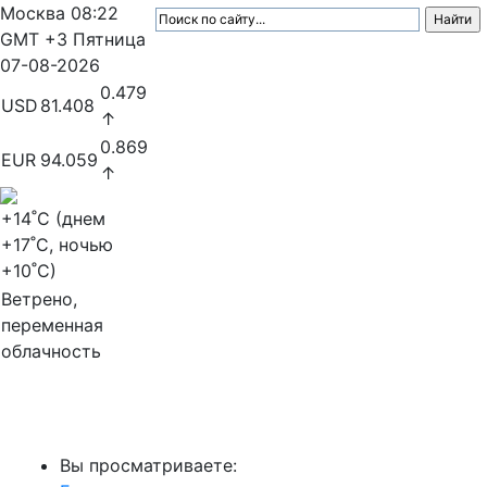
Москва
08:22
GMT +3
Пятница
07-08-2026
0.479
USD
81.408
↑
0.869
EUR
94.059
↑
+14
˚C (днем
+17
˚C, ночью
+10
˚C)
Ветрено,
переменная
облачность
МедиаПрофи
Вы просматриваете: