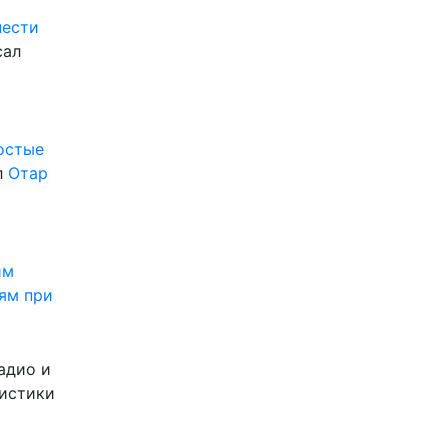
нести
сал
ростые
л
Отар
им
ям при
адио и
листики