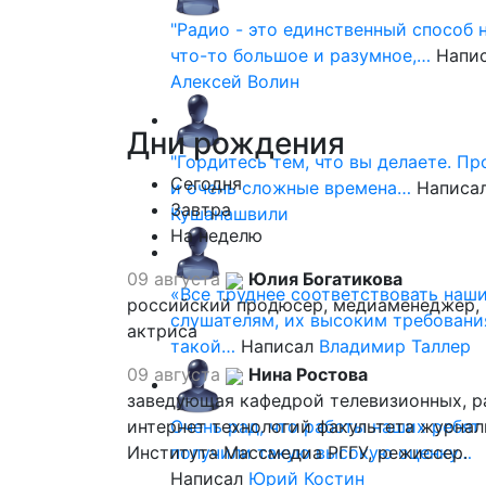
"Радио - это единственный способ 
что-то большое и разумное,…
Напи
Алексей Волин
Дни
рождения
"Гордитесь тем, что вы делаете. П
Сегодня
и очень сложные времена…
Написа
Завтра
Кушанашвили
На неделю
09 августа
Юлия Богатикова
«Все труднее соответствовать наш
российский продюсер, медиаменеджер,
слушателям, их высоким требовани
актриса
такой…
Написал
Владимир Таллер
09 августа
Нина Ростова
заведующая кафедрой телевизионных, р
интернет технологий факультета журна
Очень рад, что работы наших ребят
Института Массмедиа РГГУ, режиссер.
получили такую высокую оценку…
Написал
Юрий Костин