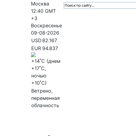
Москва
12:40
GMT
+3
Воскресенье
09-08-2026
USD
82.167
EUR
94.837
+14
˚C (днем
+17
˚C,
ночью
+10
˚C)
Ветрено,
переменная
облачность
МедиаПрофи
Главное
Медиарыно