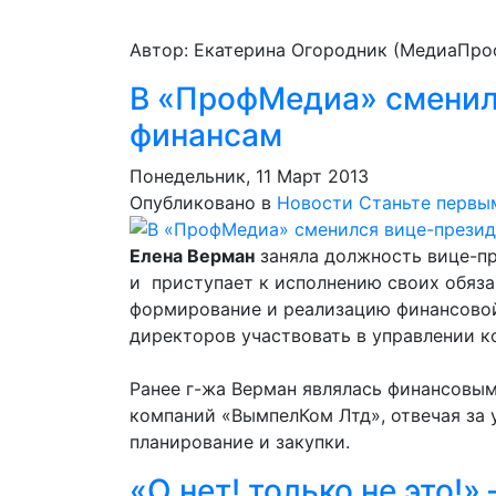
Автор: Екатерина Огородник (МедиаПро
В «ПрофМедиа» сменил
финансам
Понедельник, 11 Март 2013
Опубликовано в
Новости
Станьте первы
Елена Верман
заняла должность вице-п
и приступает к исполнению своих обязан
формирование и реализацию финансовой
директоров участвовать в управлении к
Ранее г-жа Верман являлась финансовы
компаний «ВымпелКом Лтд», отвечая за 
планирование и закупки.
«О нет! только не это!» 