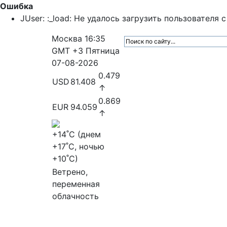
Ошибка
JUser: :_load: Не удалось загрузить пользователя с 
Москва
16:35
GMT +3
Пятница
07-08-2026
0.479
USD
81.408
↑
0.869
EUR
94.059
↑
+14
˚C (днем
+17
˚C, ночью
+10
˚C)
Ветрено,
переменная
облачность