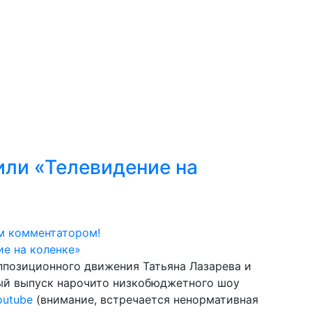
к
Мастерство
Сообщество
Обзор событий
Н
или «Телевидение на
м комментатором!
ппозиционного движения Татьяна Лазарева и
ый выпуск нарочито низкобюджетного шоу
outube
(внимание, встречается ненормативная