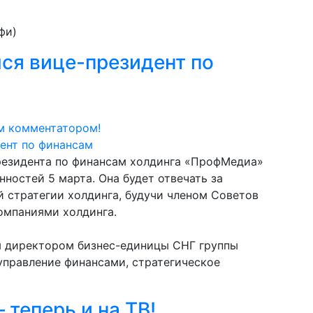
фи)
ся вице-президент по
м комментатором!
резидента по финансам холдинга «ПрофМедиа»
ностей 5 марта. Она будет отвечать за
 стратегии холдинга, будучи членом Советов
омпаниями холдинга.
м директором бизнес-единицы СНГ группы
управление финансами, стратегическое
– теперь и на ТВ!