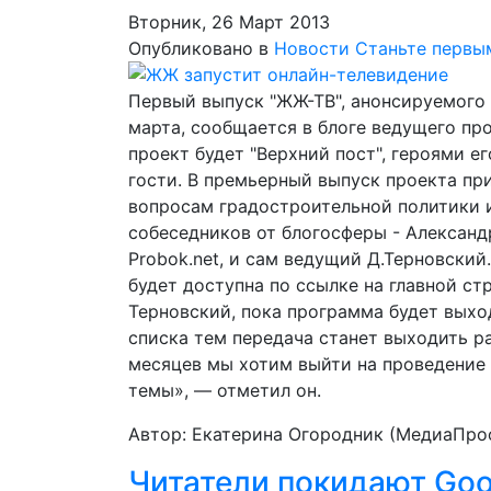
Вторник, 26 Март 2013
Опубликовано в
Новости
Станьте первы
Первый выпуск "ЖЖ-ТВ", анонсируемого
марта, сообщается в блоге ведущего п
проект будет "Верхний пост", героями е
гости. В премьерный выпуск проекта пр
вопросам градостроительной политики и
собеседников от блогосферы - Александ
Probok.net, и сам ведущий Д.Терновский.
будет доступна по ссылке на главной стр
Терновский, пока программа будет выхо
списка тем передача станет выходить ра
месяцев мы хотим выйти на проведение 
темы», — отметил он.
Автор: Екатерина Огородник (МедиаПро
Читатели покидают Goo