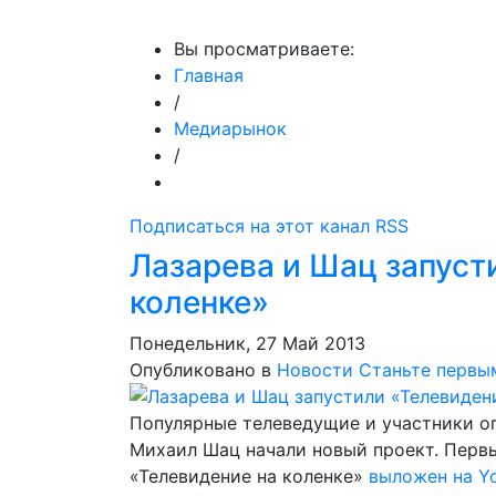
МедиаПрофи
Главное
Медиарыно
Вы просматриваете:
Главная
/
Медиарынок
/
Подписаться на этот канал RSS
Лазарева и Шац запуст
коленке»
Понедельник, 27 Май 2013
Опубликовано в
Новости
Станьте первы
Популярные телеведущие и участники о
Михаил Шац начали новый проект. Перв
«Телевидение на коленке»
выложен на Y