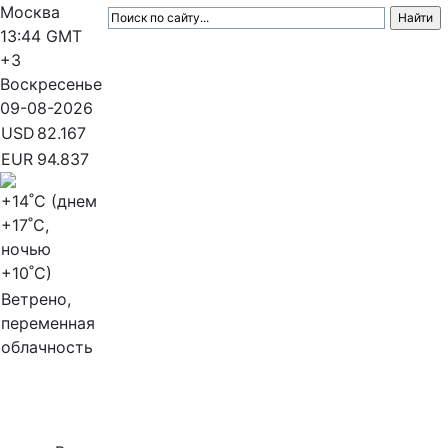
Москва
13:44
GMT
+3
Воскресенье
09-08-2026
USD
82.167
EUR
94.837
+14
˚C (днем
+17
˚C,
ночью
+10
˚C)
Ветрено,
переменная
облачность
МедиаПрофи