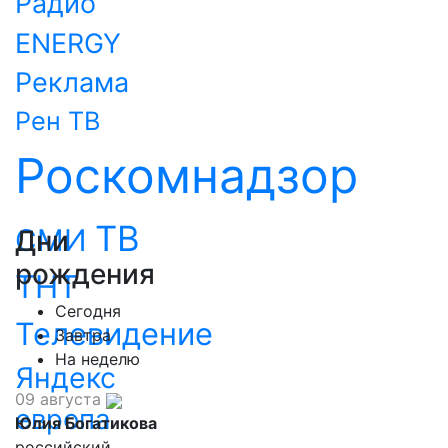
Радио
ENERGY
Реклама
Рен ТВ
Роскомнадзор
ТВ
СМИ
Дни
рождения
ТНТ
Сегодня
Телевидение
Завтра
На неделю
Яндекс
09 августа
европа
Юлия Богатикова
российский