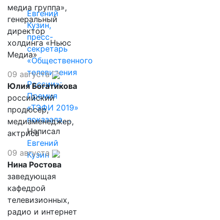
медиа группа»,
Евгений
генеральный
Кузин,
директор
пресс-
холдинга «Ньюс
секретарь
Медиа»
«Общественного
телевидения
09 августа
России»:
Юлия Богатикова
Премия
российский
«ТЭФИ 2019»
продюсер,
показала,…
медиаменеджер,
Написал
актриса
Евгений
09 августа
Кузин
Нина Ростова
заведующая
кафедрой
телевизионных,
радио и интернет