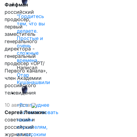
Файфман
российский
"Гордитесь
продюсер,
тем, что вы
первый
делаете.
заместитель
Простые и
генерального
очень
директора -
сложные
генеральный
времена…
продюсер «ОРТ/
Написал
Первого канала»,
Отар
член Академии
Кушанашвили
российского
телевидения
10 августа
«Все труднее
Сергей Ломакин
соответствовать
советский и
нашим
российский
слушателям,
журналист,
их высоким