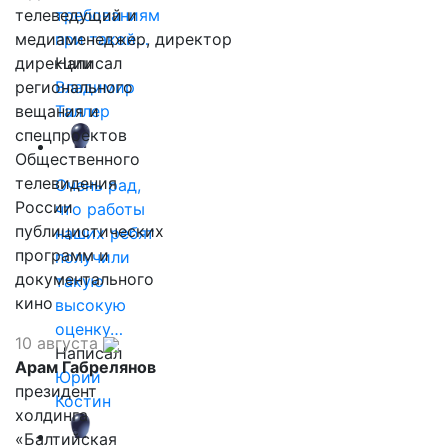
телеведущий и
требованиям
медиаменеджер, директор
при такой…
дирекции
Написал
регионального
Владимир
вещания и
Таллер
спецпроектов
Общественного
телевидения
Очень рад,
России
что работы
публицистических
наших ребят
программ и
получили
документального
такую
кино
высокую
оценку…
10 августа
Написал
Арам Габрелянов
Юрий
президент
Костин
холдинга
«Балтийская