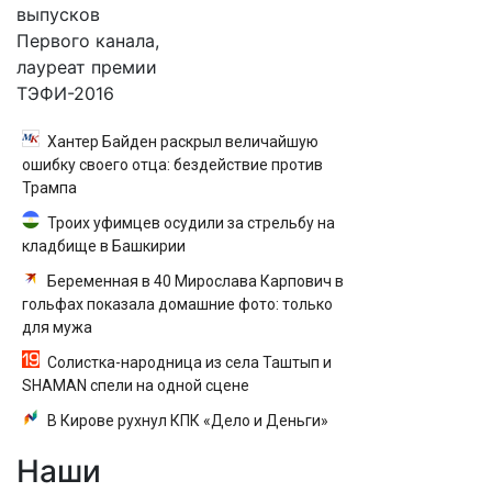
выпусков
Первого канала,
лауреат премии
ТЭФИ-2016
Хантер Байден раскрыл величайшую
ошибку своего отца: бездействие против
Трампа
Троих уфимцев осудили за стрельбу на
кладбище в Башкирии
Беременная в 40 Мирослава Карпович в
гольфах показала домашние фото: только
для мужа
Солистка-народница из села Таштып и
SHAMAN спели на одной сцене
В Кирове рухнул КПК «Дело и Деньги»
Наши