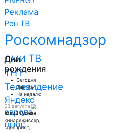
ENERGY
Реклама
Рен ТВ
Роскомнадзор
ТВ
СМИ
Дни
рождения
ТНТ
Сегодня
Телевидение
Завтра
На неделю
Яндекс
08 августа
европа
Юлий Гусман
кинорежиссер,
плюс
сценарист,