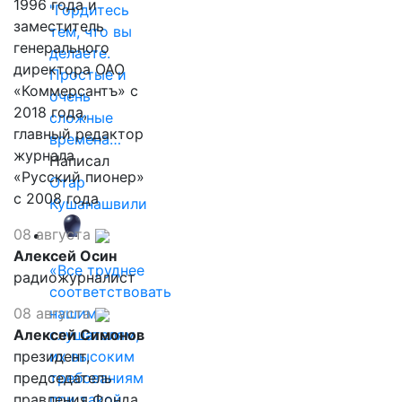
1996 года и
"Гордитесь
заместитель
тем, что вы
генерального
делаете.
директора ОАО
Простые и
«Коммерсантъ» с
очень
2018 года,
сложные
главный редактор
времена…
журнала
Написал
«Русский пионер»
Отар
с 2008 года
Кушанашвили
08 августа
Алексей Осин
«Все труднее
радиожурналист
соответствовать
08 августа
нашим
Алексей Симонов
слушателям,
президент,
их высоким
председатель
требованиям
правления Фонда
при такой…