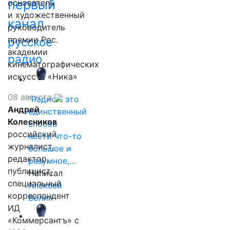
первый
основатель
и художественный
канал
руководитель
премии Рос.
русское
академии
радио
кинематографических
искусств «Ника»
08 августа
"Радио - это
Андрей
единственный
Колесников
способ
российский
нести что-то
журналист,
большое и
редактор,
разумное,…
публицист,
Написал
специальный
Алексей
корреспондент
Волин
ИД
«Коммерсантъ» с