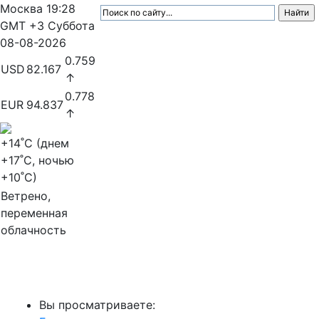
Москва
19:28
GMT +3
Суббота
08-08-2026
0.759
USD
82.167
↑
0.778
EUR
94.837
↑
+14
˚C (днем
+17
˚C, ночью
+10
˚C)
Ветрено,
переменная
облачность
МедиаПрофи
Вы просматриваете: