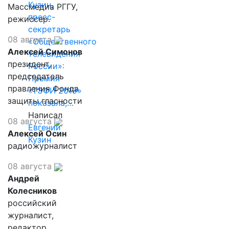
Кузин,
Массмедиа РГГУ,
пресс-
режиссер.
секретарь
08 августа
«Общественного
Алексей Симонов
телевидения
президент,
России»:
председатель
Премия
правления Фонда
«ТЭФИ 2019»
защиты гласности
показала,…
Написал
08 августа
Евгений
Алексей Осин
Кузин
радиожурналист
08 августа
Андрей
Колесников
российский
журналист,
редактор,