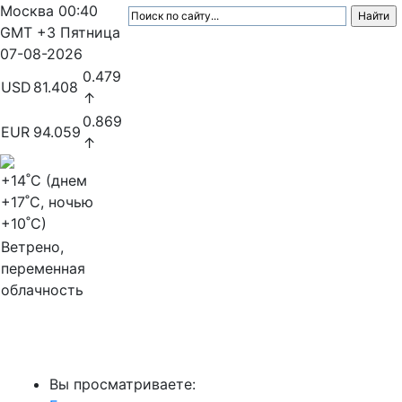
Москва
00:40
GMT +3
Пятница
07-08-2026
0.479
USD
81.408
↑
0.869
EUR
94.059
↑
+14
˚C (днем
+17
˚C, ночью
+10
˚C)
Ветрено,
переменная
облачность
МедиаПрофи
Вы просматриваете: