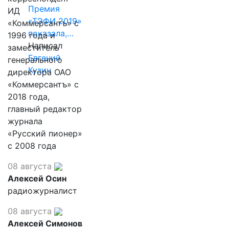
Премия
ИД
«ТЭФИ 2019»
«Коммерсантъ» с
показала,…
1996 года и
Написал
заместитель
Евгений
генерального
Кузин
директора ОАО
«Коммерсантъ» с
2018 года,
главный редактор
журнала
«Русский пионер»
с 2008 года
08 августа
Алексей Осин
радиожурналист
08 августа
Алексей Симонов