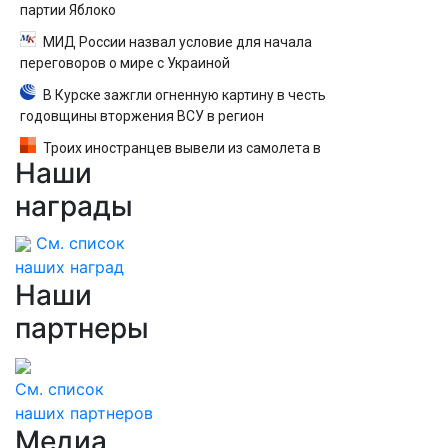
партии Яблоко
МИД России назвал условие для начала
переговоров о мире с Украиной
В Курске зажгли огненную картину в честь
годовщины вторжения ВСУ в регион
Троих иностранцев вывели из самолета в
Наши
Екатеринбурге после кражи денег у
пассажира — вылет задержали
награды
См. список
наших наград
Наши
партнеры
См. список
наших партнеров
Медиа