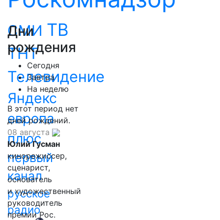
ТВ
СМИ
Дни
рождения
ТНТ
Сегодня
Телевидение
Завтра
На неделю
Яндекс
В этот период нет
европа
дней рождений.
08 августа
плюс
Юлий Гусман
первый
кинорежиссер,
сценарист,
канал
основатель
и художественный
русское
руководитель
радио
премии Рос.