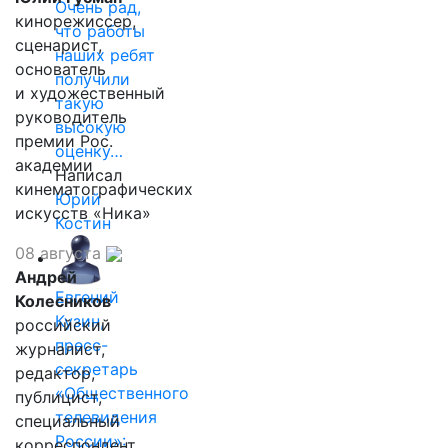
Очень рад,
кинорежиссер,
что работы
сценарист,
наших ребят
основатель
получили
и художественный
такую
руководитель
высокую
премии Рос.
оценку…
академии
Написал
кинематографических
Юрий
искусств «Ника»
Костин
08 августа
Андрей
Евгений
Колесников
Кузин,
российский
пресс-
журналист,
секретарь
редактор,
«Общественного
публицист,
телевидения
специальный
России»:
корреспондент