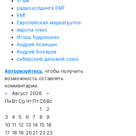
УГМК
радиохолдинга ЕМГ
ЕМГ
Европейская медиагруппа
европа плюс
Игорь Кудряшкин
Андрей Козицын
Андрей Бокарев
сибирский деловой союз
Авторизуйтесь
, чтобы получить
возможность оставлять
комментарии.
«
Август 2026
»
Пн
Вт
Ср
Чт
Пт
Сб
Вс
1
2
3
4
5
6
7
8
9
10
11
12
13
14
15
16
17
18
19
20
21
22
23