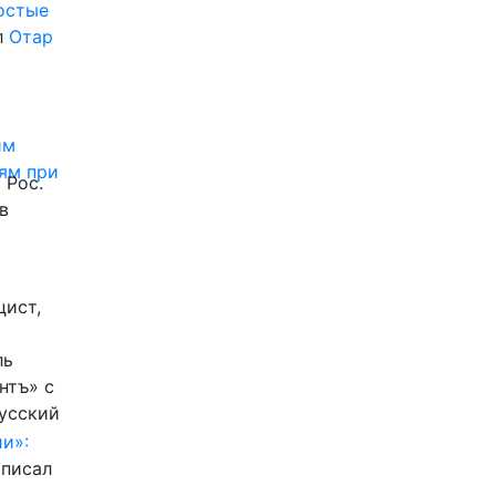
ростые
л
Отар
им
ям при
 Рос.
в
цист,
ль
нтъ» с
Русский
и»:
писал