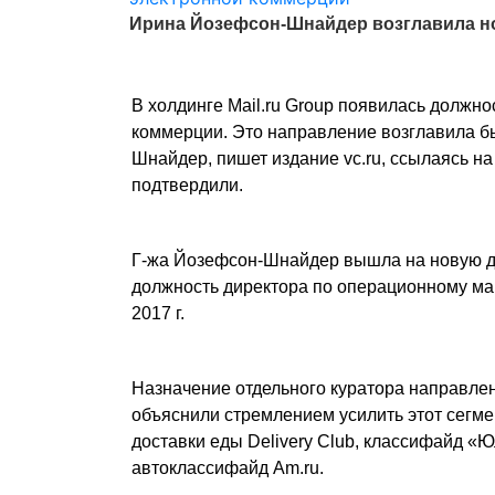
Ирина Йозефсон-Шнайдер возглавила нов
В холдинге Mail.ru Group появилась должн
коммерции. Это направление возглавила 
Шнайдер, пишет издание
vc.ru
, ссылаясь н
подтвердили.
Г-жа Йозефсон-Шнайдер вышла на новую до
должность директора по операционному ма
2017 г.
Назначение отдельного куратора направлен
объяснили стремлением усилить этот сегме
доставки еды Delivery Club, классифайд «
автоклассифайд Am.ru.