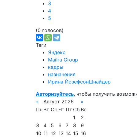
3
4
5
(0 голосов)
Теги
Яндекс
Mailru Group
кадры
назначения
Ирина ЙозефсонШнайдер
Авторизуйтесь
, чтобы получить возмож
«
Август 2026
»
Пн
Вт
Ср
Чт
Пт
Сб
Вс
1
2
3
4
5
6
7
8
9
10
11
12
13
14
15
16