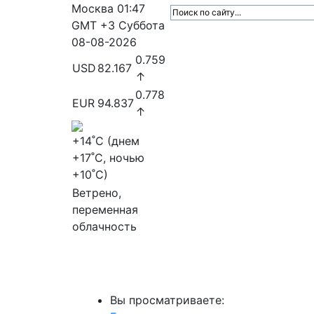
Москва
01:47
GMT +3
Суббота
08-08-2026
0.759
USD
82.167
↑
0.778
EUR
94.837
↑
+14
˚C (днем
+17
˚C, ночью
+10
˚C)
Ветрено,
переменная
облачность
МедиаПрофи
Главное
Медиарыно
Вы просматриваете: