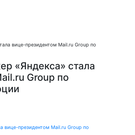
ала вице-президентом Mail.ru Group по
ер «Яндекса» стала
il.ru Group по
рции