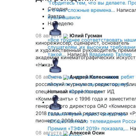
"Гордитесь тем, что вы делаете. П
Сегодня
и очень сложные времена…
Написа
Завтра
Кушанашвили
На неделю
08 августа
Юлий Гусман
«Все труднее соответствовать наш
кинорежиссер, сценарист, основатель
слушателям, их высоким требовани
и художественный руководитель премии
такой…
Написал
Владимир Таллер
академии кинематографических искусст
«Ника»
08 августа
Очень рад, что работы наших ребят
Андрей Колесников
российский журналист, редактор, публи
получили такую высокую оценку…
специальный корреспондент ИД
Написал
Юрий Костин
«Коммерсантъ» с 1996 года и заместите
генерального директора ОАО «Коммерса
2018 года, главный редактор журнала «
Евгений Кузин, пресс-секретарь
пионер» с 2008 года
«Общественного телевидения Росси
Премия «ТЭФИ 2019» показала,…
На
08 августа
Алексей Осин
Евгений Кузин