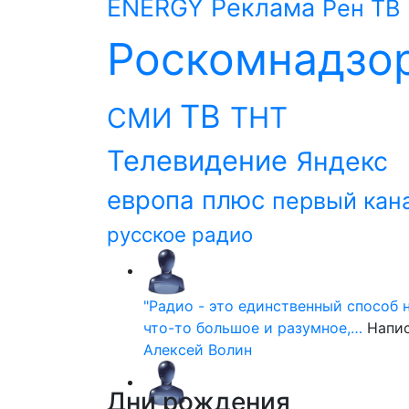
ENERGY
Реклама
Рен ТВ
Роскомнадзо
ТВ
ТНТ
СМИ
Телевидение
Яндекс
европа плюс
первый кан
русское радио
"Радио - это единственный способ 
что-то большое и разумное,…
Напи
Алексей Волин
Дни
рождения