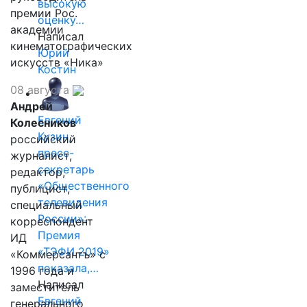
высокую
премии Рос.
оценку…
академии
Написал
кинематографических
Юрий
искусств «Ника»
Костин
08 августа
Андрей
Евгений
Колесников
Кузин,
российский
пресс-
журналист,
секретарь
редактор,
«Общественного
публицист,
телевидения
специальный
России»:
корреспондент
Премия
ИД
«ТЭФИ 2019»
«Коммерсантъ» с
показала,…
1996 года и
Написал
заместитель
Евгений
генерального