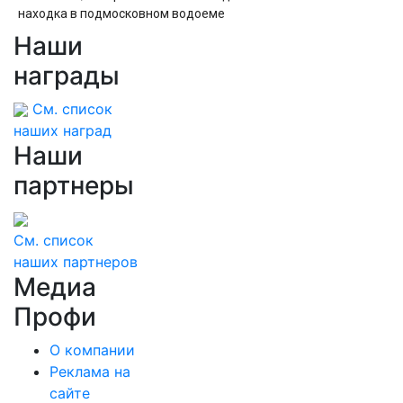
находка в подмосковном водоеме
Наши
«Это капитуляция и предательство
России»: Слуцкий обвинил партию «Яблоко» в
награды
навязывании «похабного Брестского мира
2.0»
См. список
наших наград
Наши
партнеры
См. список
наших партнеров
Медиа
Профи
О компании
Реклама на
сайте