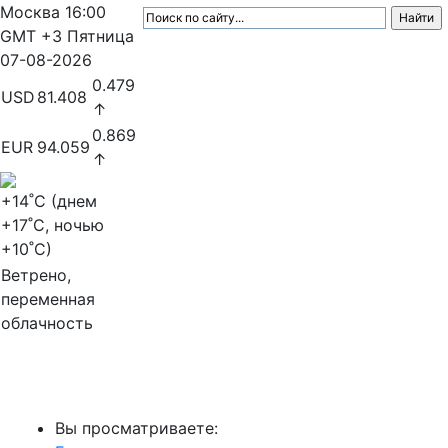
Москва
16:00
GMT +3
Пятница
07-08-2026
0.479
USD
81.408
↑
0.869
EUR
94.059
↑
+14
˚C (днем
+17
˚C, ночью
+10
˚C)
Ветрено,
переменная
облачность
МедиаПрофи
Вы просматриваете: