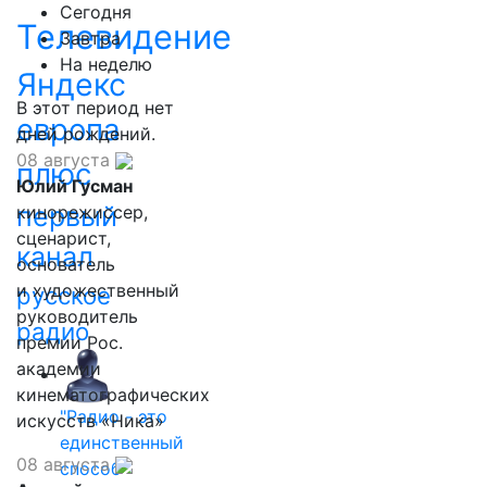
Сегодня
Телевидение
Завтра
На неделю
Яндекс
В этот период нет
европа
дней рождений.
08 августа
плюс
Юлий Гусман
первый
кинорежиссер,
сценарист,
канал
основатель
и художественный
русское
руководитель
радио
премии Рос.
академии
кинематографических
"Радио - это
искусств «Ника»
единственный
08 августа
способ