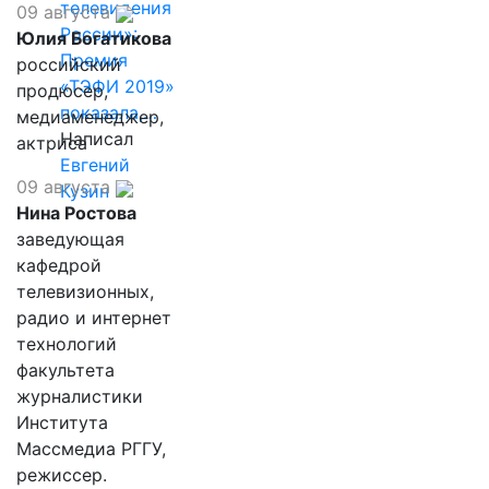
телевидения
09 августа
России»:
Юлия Богатикова
Премия
российский
«ТЭФИ 2019»
продюсер,
показала,…
медиаменеджер,
Написал
актриса
Евгений
09 августа
Кузин
Нина Ростова
заведующая
кафедрой
телевизионных,
радио и интернет
технологий
факультета
журналистики
Института
Массмедиа РГГУ,
режиссер.