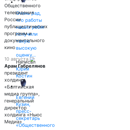
Общественного
телевидения
Очень рад,
России
что работы
публицистических
наших ребят
программ и
получили
документального
такую
кино
высокую
оценку…
10 августа
Написал
Арам Габрелянов
Юрий
президент
Костин
холдинга
«Балтийская
медиа группа»,
Евгений
генеральный
Кузин,
директор
пресс-
холдинга «Ньюс
секретарь
Медиа»
«Общественного