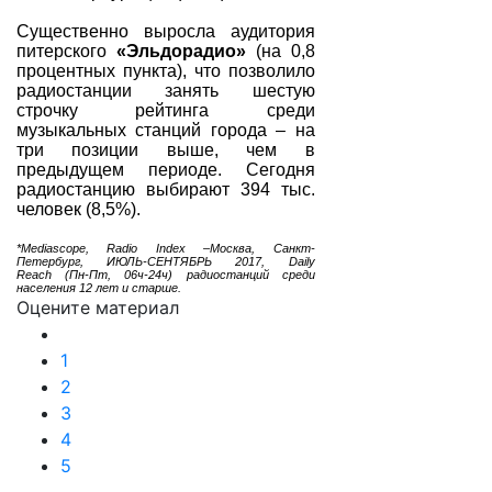
Существенно выросла аудитория
питерского
«Эльдорадио»
(на 0,8
процентных пункта), что позволило
радиостанции занять шестую
строчку рейтинга среди
музыкальных станций города – на
три позиции выше, чем в
предыдущем периоде. Сегодня
радиостанцию выбирают 394 тыс.
человек (8,5%).
*Mediascope, Radio Index –Москва, Санкт-
Петербург, ИЮЛЬ-СЕНТЯБРЬ 2017, Daily
Reach (Пн-Пт, 06ч-24ч) радиостанций среди
населения 12 лет и старше.
Оцените материал
1
2
3
4
5