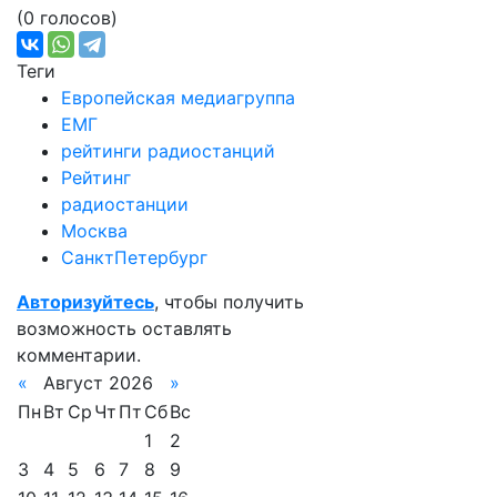
(0 голосов)
Теги
Европейская медиагруппа
ЕМГ
рейтинги радиостанций
Рейтинг
радиостанции
Москва
СанктПетербург
Авторизуйтесь
, чтобы получить
возможность оставлять
комментарии.
«
Август 2026
»
Пн
Вт
Ср
Чт
Пт
Сб
Вс
1
2
3
4
5
6
7
8
9