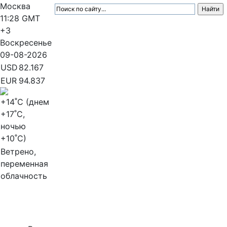
Москва
11:28
GMT
+3
Воскресенье
09-08-2026
USD
82.167
EUR
94.837
+14
˚C (днем
+17
˚C,
ночью
+10
˚C)
Ветрено,
переменная
облачность
МедиаПрофи