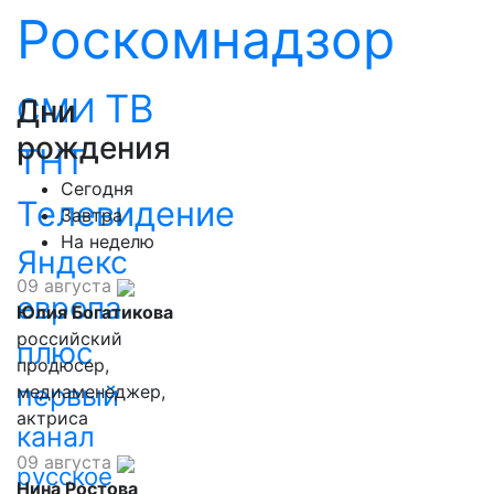
Роскомнадзор
ТВ
СМИ
Дни
рождения
ТНТ
Сегодня
Телевидение
Завтра
На неделю
Яндекс
09 августа
европа
Юлия Богатикова
российский
плюс
продюсер,
первый
медиаменеджер,
актриса
канал
09 августа
русское
Нина Ростова