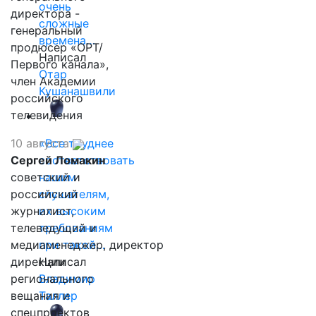
очень
директора -
сложные
генеральный
времена…
продюсер «ОРТ/
Написал
Первого канала»,
Отар
член Академии
Кушанашвили
российского
телевидения
10 августа
«Все труднее
Сергей Ломакин
соответствовать
советский и
нашим
российский
слушателям,
журналист,
их высоким
телеведущий и
требованиям
медиаменеджер, директор
при такой…
дирекции
Написал
регионального
Владимир
вещания и
Таллер
спецпроектов