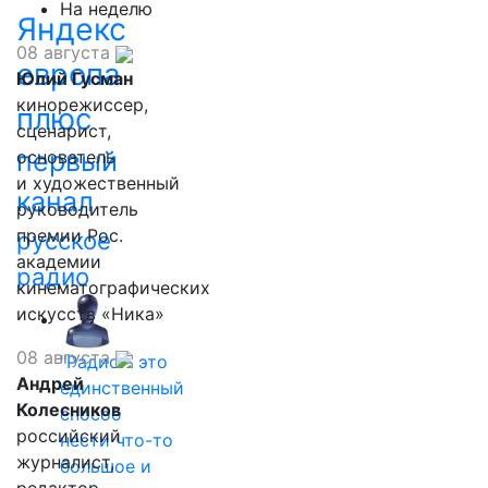
На неделю
Яндекс
08 августа
европа
Юлий Гусман
кинорежиссер,
плюс
сценарист,
первый
основатель
и художественный
канал
руководитель
премии Рос.
русское
академии
радио
кинематографических
искусств «Ника»
08 августа
"Радио - это
Андрей
единственный
Колесников
способ
российский
нести что-то
журналист,
большое и