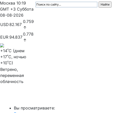
Москва
10:19
GMT +3
Суббота
08-08-2026
0.759
USD
82.167
↑
0.778
EUR
94.837
↑
+14
˚C (днем
+17
˚C, ночью
+10
˚C)
Ветрено,
переменная
облачность
МедиаПрофи
Вы просматриваете: