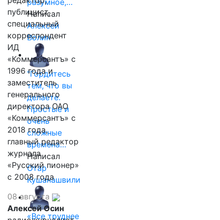
редактор,
разумное,…
публицист,
Написал
специальный
Алексей
корреспондент
Волин
ИД
«Коммерсантъ» с
1996 года и
"Гордитесь
заместитель
тем, что вы
генерального
делаете.
директора ОАО
Простые и
«Коммерсантъ» с
очень
2018 года,
сложные
главный редактор
времена…
журнала
Написал
«Русский пионер»
Отар
с 2008 года
Кушанашвили
08 августа
Алексей Осин
«Все труднее