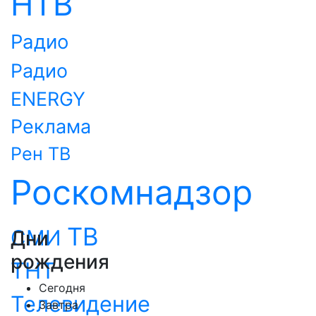
НТВ
Радио
Радио
ENERGY
Реклама
Рен ТВ
Роскомнадзор
ТВ
СМИ
Дни
рождения
ТНТ
Сегодня
Телевидение
Завтра