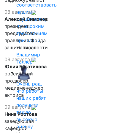
радиожурналист
соответствовать
08 августа
нашим
Алексей Симонов
слушателям,
президент,
их высоким
председатель
требованиям
правления Фонда
при такой…
защиты гласности
Написал
Владимир
09 августа
Таллер
Юлия Богатикова
российский
продюсер,
Очень рад,
медиаменеджер,
что работы
актриса
наших ребят
получили
09 августа
такую
Нина Ростова
высокую
заведующая
оценку…
кафедрой