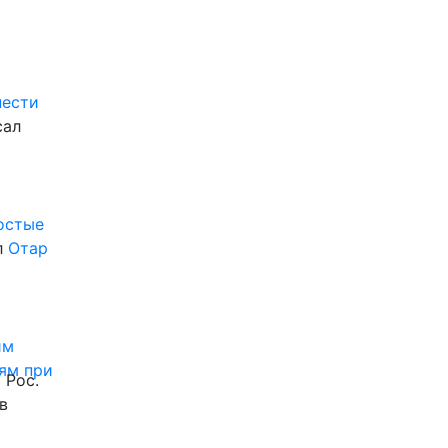
нести
сал
ростые
л
Отар
им
ям при
 Рос.
в