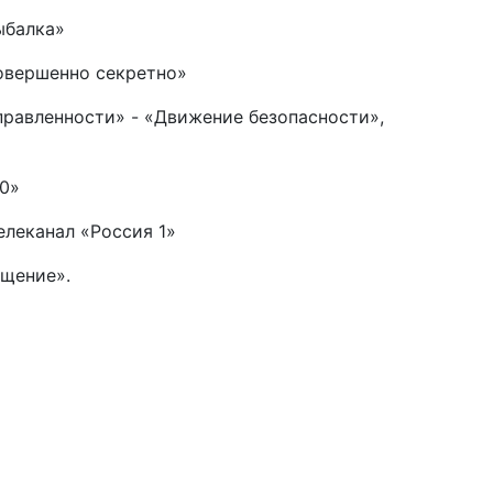
ыбалка»
овершенно секретно»
равленности» - «Движение безопасности»,
.0»
телеканал «Россия 1»
ещение».