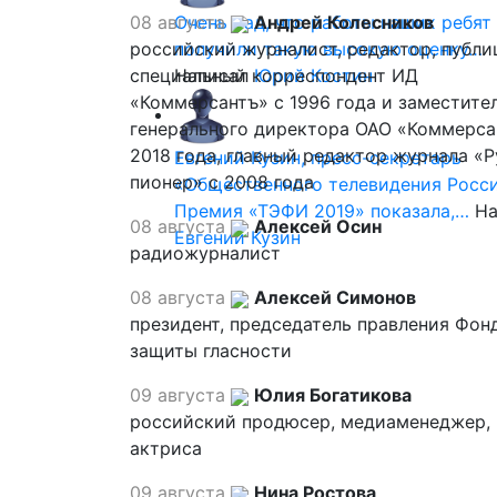
08 августа
Очень рад, что работы наших ребят
Андрей Колесников
российский журналист, редактор, публи
получили такую высокую оценку…
специальный корреспондент ИД
Написал
Юрий Костин
«Коммерсантъ» с 1996 года и заместите
генерального директора ОАО «Коммерса
2018 года, главный редактор журнала «
Евгений Кузин, пресс-секретарь
пионер» с 2008 года
«Общественного телевидения Росси
Премия «ТЭФИ 2019» показала,…
На
08 августа
Алексей Осин
Евгений Кузин
радиожурналист
08 августа
Алексей Симонов
президент, председатель правления Фон
защиты гласности
09 августа
Юлия Богатикова
российский продюсер, медиаменеджер,
актриса
09 августа
Нина Ростова