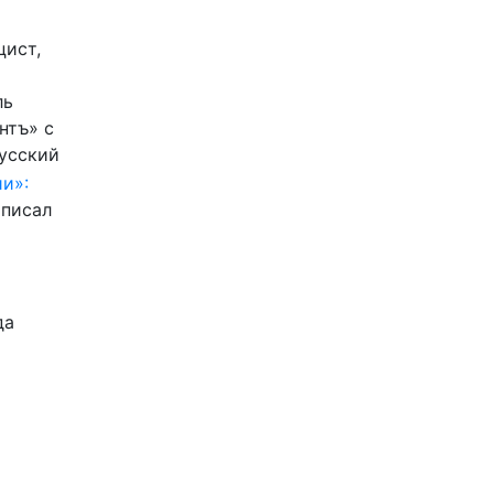
цист,
ль
нтъ» с
Русский
и»:
писал
да