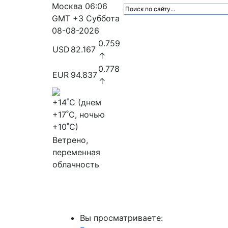
Москва
06:06
GMT +3
Суббота
08-08-2026
0.759
USD
82.167
↑
0.778
EUR
94.837
↑
+14
˚C (днем
+17
˚C, ночью
+10
˚C)
Ветрено,
переменная
облачность
МедиаПрофи
Главное
Медиарыно
Вы просматриваете: