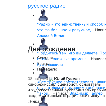
русское радио
"Радио - это единственный способ 
что-то большое и разумное,…
Напи
Алексей Волин
Дни
рождения
"Гордитесь тем, что вы делаете. П
Сегодня
и очень сложные времена…
Написа
Завтра
Кушанашвили
На неделю
08 августа
Юлий Гусман
«Все труднее соответствовать наш
кинорежиссер, сценарист, основатель
слушателям, их высоким требовани
и художественный руководитель премии
такой…
Написал
Владимир Таллер
академии кинематографических искусст
«Ника»