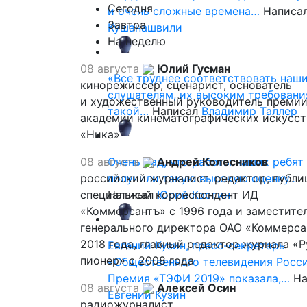
Сегодня
и очень сложные времена…
Написа
Завтра
Кушанашвили
На неделю
08 августа
Юлий Гусман
«Все труднее соответствовать наш
кинорежиссер, сценарист, основатель
слушателям, их высоким требовани
и художественный руководитель премии
такой…
Написал
Владимир Таллер
академии кинематографических искусст
«Ника»
08 августа
Очень рад, что работы наших ребят
Андрей Колесников
российский журналист, редактор, публи
получили такую высокую оценку…
специальный корреспондент ИД
Написал
Юрий Костин
«Коммерсантъ» с 1996 года и заместите
генерального директора ОАО «Коммерса
2018 года, главный редактор журнала «
Евгений Кузин, пресс-секретарь
пионер» с 2008 года
«Общественного телевидения Росси
Премия «ТЭФИ 2019» показала,…
На
08 августа
Алексей Осин
Евгений Кузин
радиожурналист