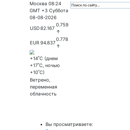
Москва
08:24
GMT +3
Суббота
08-08-2026
0.759
USD
82.167
↑
0.778
EUR
94.837
↑
+14
˚C (днем
+17
˚C, ночью
+10
˚C)
Ветрено,
переменная
облачность
МедиаПрофи
Главное
Медиарыно
Вы просматриваете: