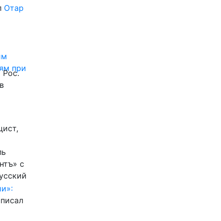
л
Отар
им
ям при
 Рос.
в
цист,
ль
нтъ» с
Русский
и»:
писал