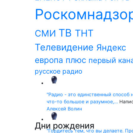
Роскомнадзо
ТВ
ТНТ
СМИ
Телевидение
Яндекс
европа плюс
первый кан
русское радио
"Радио - это единственный способ 
что-то большое и разумное,…
Напи
Алексей Волин
Дни
рождения
"Гордитесь тем, что вы делаете. П