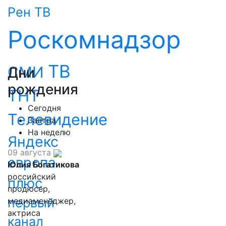
Рен ТВ
Роскомнадзор
ТВ
СМИ
Дни
рождения
ТНТ
Сегодня
Телевидение
Завтра
На неделю
Яндекс
09 августа
европа
Юлия Богатикова
российский
плюс
продюсер,
первый
медиаменеджер,
актриса
канал