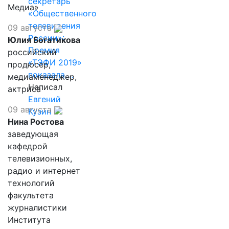
секретарь
Медиа»
«Общественного
телевидения
09 августа
России»:
Юлия Богатикова
Премия
российский
«ТЭФИ 2019»
продюсер,
показала,…
медиаменеджер,
Написал
актриса
Евгений
09 августа
Кузин
Нина Ростова
заведующая
кафедрой
телевизионных,
радио и интернет
технологий
факультета
журналистики
Института