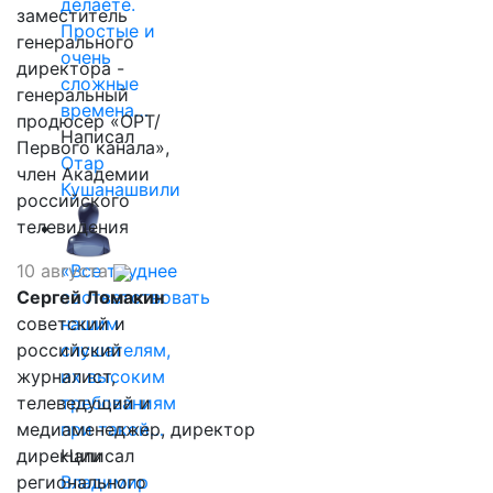
делаете.
заместитель
Простые и
генерального
очень
директора -
сложные
генеральный
времена…
продюсер «ОРТ/
Написал
Первого канала»,
Отар
член Академии
Кушанашвили
российского
телевидения
10 августа
«Все труднее
Сергей Ломакин
соответствовать
советский и
нашим
российский
слушателям,
журналист,
их высоким
телеведущий и
требованиям
медиаменеджер, директор
при такой…
дирекции
Написал
регионального
Владимир