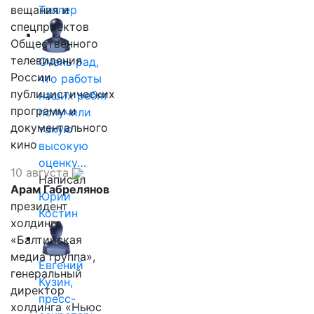
вещания и
Таллер
спецпроектов
Общественного
телевидения
Очень рад,
России
что работы
публицистических
наших ребят
программ и
получили
документального
такую
кино
высокую
оценку…
10 августа
Написал
Арам Габрелянов
Юрий
президент
Костин
холдинга
«Балтийская
медиа группа»,
Евгений
генеральный
Кузин,
директор
пресс-
холдинга «Ньюс