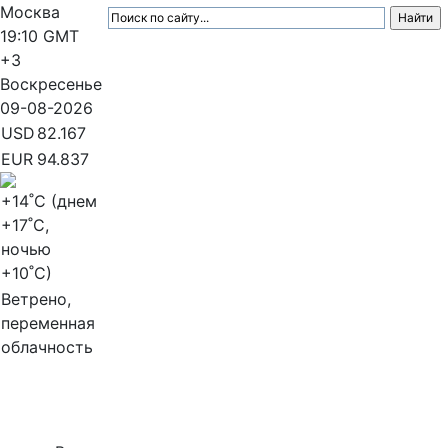
Москва
19:10
GMT
+3
Воскресенье
09-08-2026
USD
82.167
EUR
94.837
+14
˚C (днем
+17
˚C,
ночью
+10
˚C)
Ветрено,
переменная
облачность
МедиаПрофи