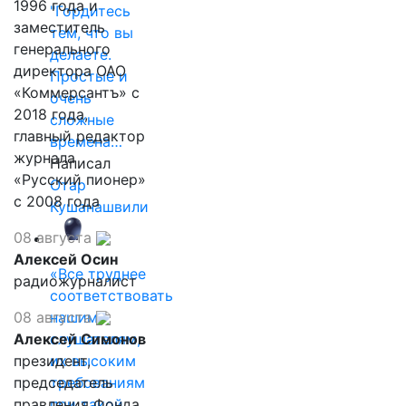
1996 года и
"Гордитесь
заместитель
тем, что вы
генерального
делаете.
директора ОАО
Простые и
«Коммерсантъ» с
очень
2018 года,
сложные
главный редактор
времена…
журнала
Написал
«Русский пионер»
Отар
с 2008 года
Кушанашвили
08 августа
Алексей Осин
«Все труднее
радиожурналист
соответствовать
08 августа
нашим
Алексей Симонов
слушателям,
президент,
их высоким
председатель
требованиям
правления Фонда
при такой…