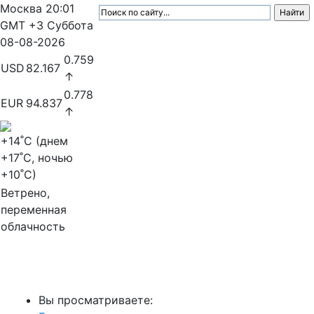
Москва
20:01
GMT +3
Суббота
08-08-2026
0.759
USD
82.167
↑
0.778
EUR
94.837
↑
+14
˚C (днем
+17
˚C, ночью
+10
˚C)
Ветрено,
переменная
облачность
МедиаПрофи
Вы просматриваете: