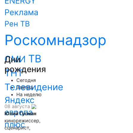
ENERGY
Реклама
Рен ТВ
Роскомнадзор
ТВ
СМИ
Дни
рождения
ТНТ
Сегодня
Телевидение
Завтра
На неделю
Яндекс
08 августа
европа
Юлий Гусман
кинорежиссер,
плюс
сценарист,