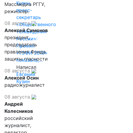
Кузин,
Массмедиа РГГУ,
пресс-
режиссер.
секретарь
08 августа
«Общественного
Алексей Симонов
телевидения
президент,
России»:
председатель
Премия
правления Фонда
«ТЭФИ 2019»
защиты гласности
показала,…
Написал
08 августа
Евгений
Алексей Осин
Кузин
радиожурналист
08 августа
Андрей
Колесников
российский
журналист,
редактор,