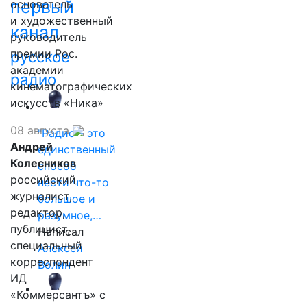
первый
основатель
и художественный
канал
руководитель
премии Рос.
русское
академии
радио
кинематографических
искусств «Ника»
08 августа
"Радио - это
Андрей
единственный
Колесников
способ
российский
нести что-то
журналист,
большое и
редактор,
разумное,…
публицист,
Написал
специальный
Алексей
корреспондент
Волин
ИД
«Коммерсантъ» с