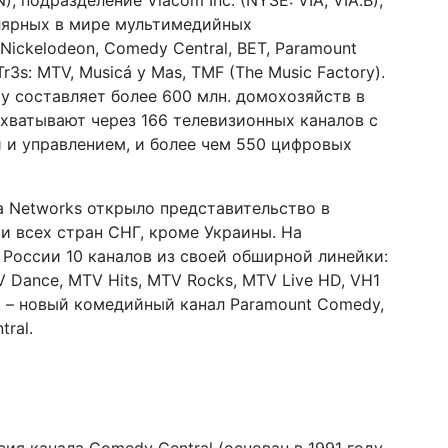
), подразделение Viacom Inc. (NYSE: VIA, VIA.B),
лярных в мире мультимедийных
Nickelodeon, Comedy Central, BET, Paramount
r3s: MTV, Musicá y Mas, TMF (The Music Factory).
у составляет более 600 млн. домохозяйств в
охватывают через 166 телевизионных каналов с
 и управлением, и более чем 550 цифровых
dia Networks открыло представительство в
и всех стран СНГ, кроме Украины. На
 России 10 каналов из своей обширной линейки:
TV Dance, MTV Hits, MTV Rocks, MTV Live HD, VH1
2 г. – новый комедийный канал Paramount Comedy,
ral.