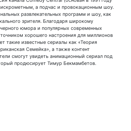
ия канала Comedy Central (основан в 1991 году
 искрометным, а подчас и провокационным шоу.
нальных развлекательных программ и шоу, как
кального зрителя. Благодаря широкому
 черного юмора и популярных современных
источником хорошего настроения для миллионов
ает такие известные сериалы как «Теория
риканская Семейка», а также контент
ители смогут увидеть анимационный сериал под
торый продюсирует Тимур Бекмамбетов.