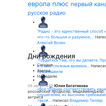
европа плюс
первый кан
русское радио
"Радио - это единственный способ 
что-то большое и разумное,…
Напи
Алексей Волин
Дни
рождения
"Гордитесь тем, что вы делаете. П
Сегодня
и очень сложные времена…
Написа
Завтра
Кушанашвили
На неделю
09 августа
Юлия Богатикова
«Все труднее соответствовать наш
российский продюсер, медиаменеджер,
слушателям, их высоким требовани
актриса
такой…
Написал
Владимир Таллер