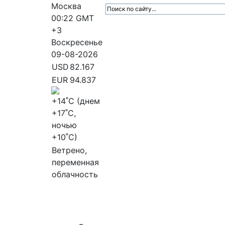
Москва
00:22
GMT
+3
Воскресенье
09-08-2026
USD
82.167
EUR
94.837
+14
˚C (днем
+17
˚C,
ночью
+10
˚C)
Ветрено,
переменная
облачность
МедиаПрофи
Главное
Медиарыно