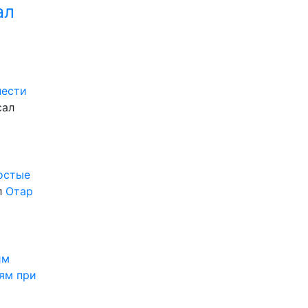
ал
нести
сал
ростые
л
Отар
им
ям при