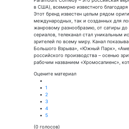
Paramount Comedy – это российская верс
в США), всемирно известного благодаря
Этот бренд известен целым рядом ориги
международных, так и созданных для ло
жанровому разнообразию, от сатиры до
сериалов, телеканал стал уникальным 
зрителей по всему миру. Канал показыв
Большого Взрыва», «Южный Парк», «Аме
российского производства – осенью зр
рабочим названием «Хромосапиенс», ко
Оцените материал
1
2
3
4
5
(0 голосов)