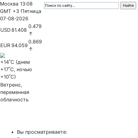
Москва
13:08
GMT +3
Пятница
07-08-2026
0.479
USD
81.408
↑
0.869
EUR
94.059
↑
+14
˚C (днем
+17
˚C, ночью
+10
˚C)
Ветрено,
переменная
облачность
МедиаПрофи
Вы просматриваете: