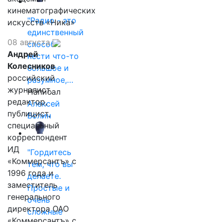
кинематографических
"Радио - это
искусств «Ника»
единственный
08 августа
способ
Андрей
нести что-то
Колесников
большое и
российский
разумное,…
журналист,
Написал
редактор,
Алексей
публицист,
Волин
специальный
корреспондент
ИД
"Гордитесь
«Коммерсантъ» с
тем, что вы
1996 года и
делаете.
заместитель
Простые и
генерального
очень
директора ОАО
сложные
«Коммерсантъ» с