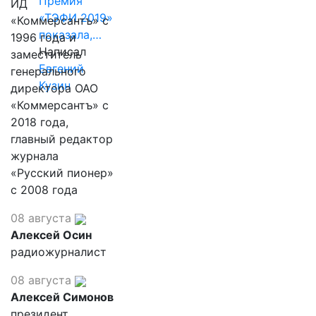
Премия
ИД
«ТЭФИ 2019»
«Коммерсантъ» с
показала,…
1996 года и
Написал
заместитель
Евгений
генерального
Кузин
директора ОАО
«Коммерсантъ» с
2018 года,
главный редактор
журнала
«Русский пионер»
с 2008 года
08 августа
Алексей Осин
радиожурналист
08 августа
Алексей Симонов
президент,