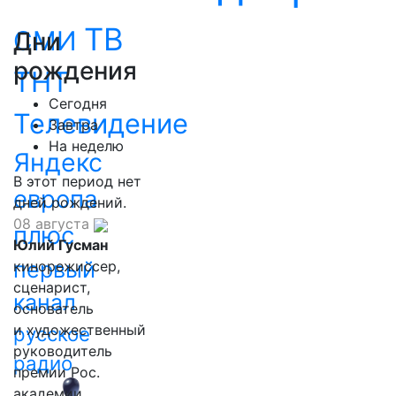
ТВ
СМИ
Дни
рождения
ТНТ
Сегодня
Телевидение
Завтра
На неделю
Яндекс
В этот период нет
европа
дней рождений.
08 августа
плюс
Юлий Гусман
первый
кинорежиссер,
сценарист,
канал
основатель
и художественный
русское
руководитель
радио
премии Рос.
академии