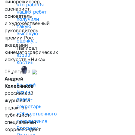
кинорежиссер,
что работы
сценарист,
наших ребят
основатель
получили
и художественный
такую
руководитель
высокую
премии Рос.
оценку…
академии
Написал
кинематографических
Юрий
искусств «Ника»
Костин
08 августа
Андрей
Евгений
Колесников
Кузин,
российский
пресс-
журналист,
секретарь
редактор,
«Общественного
публицист,
телевидения
специальный
России»:
корреспондент