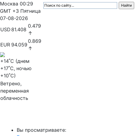
Москва
00:29
GMT +3
Пятница
07-08-2026
0.479
USD
81.408
↑
0.869
EUR
94.059
↑
+14
˚C (днем
+17
˚C, ночью
+10
˚C)
Ветрено,
переменная
облачность
МедиаПрофи
Вы просматриваете: