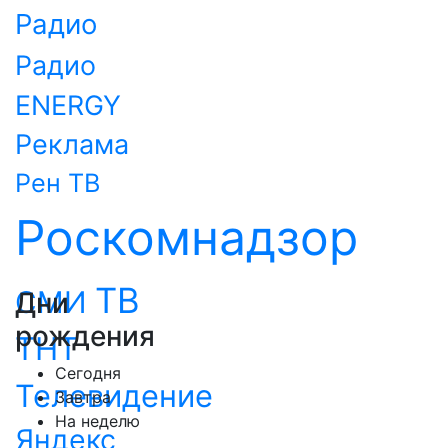
Радио
Радио
ENERGY
Реклама
Рен ТВ
Роскомнадзор
ТВ
СМИ
Дни
рождения
ТНТ
Сегодня
Телевидение
Завтра
На неделю
Яндекс