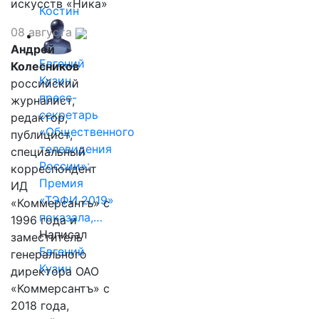
искусств «Ника»
Костин
08 августа
Андрей
Евгений
Колесников
Кузин,
российский
пресс-
журналист,
секретарь
редактор,
«Общественного
публицист,
телевидения
специальный
России»:
корреспондент
Премия
ИД
«ТЭФИ 2019»
«Коммерсантъ» с
показала,…
1996 года и
Написал
заместитель
Евгений
генерального
Кузин
директора ОАО
«Коммерсантъ» с
2018 года,