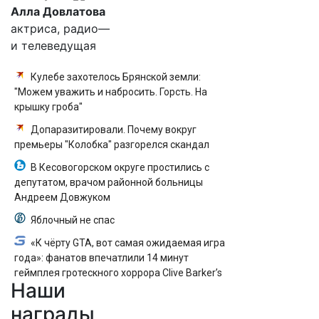
Алла Довлатова
актриса, радио—
и телеведущая
Кулебе захотелось Брянской земли:
"Можем уважить и набросить. Горсть. На
крышку гроба"
Допаразитировали. Почему вокруг
премьеры "Колобка" разгорелся скандал
В Кесовогорском округе простились с
депутатом, врачом районной больницы
Андреем Довжуком
Яблочный не спас
«К чёрту GTA, вот самая ожидаемая игра
года»: фанатов впечатлили 14 минут
геймплея гротескного хоррора Clive Barker’s
Наши
Hellraiser: Revival
награды