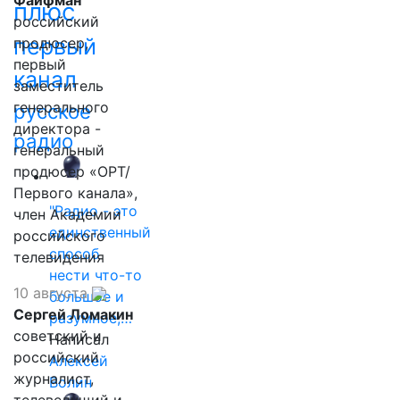
плюс
российский
первый
продюсер,
первый
канал
заместитель
генерального
русское
директора -
радио
генеральный
продюсер «ОРТ/
Первого канала»,
"Радио - это
член Академии
единственный
российского
способ
телевидения
нести что-то
10 августа
большое и
Сергей Ломакин
разумное,…
советский и
Написал
российский
Алексей
журналист,
Волин
телеведущий и