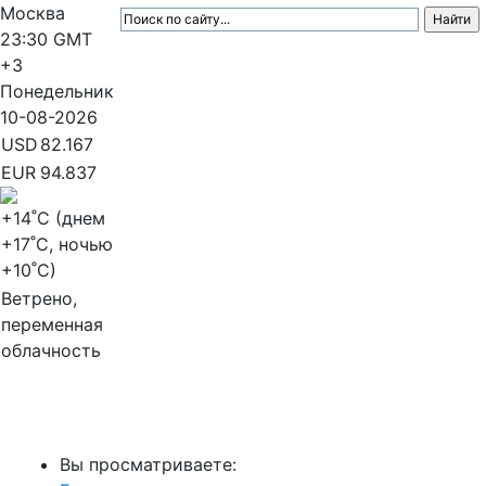
Москва
23:30
GMT
+3
Понедельник
10-08-2026
USD
82.167
EUR
94.837
+14
˚C (днем
+17
˚C, ночью
+10
˚C)
Ветрено,
переменная
облачность
МедиаПрофи
Вы просматриваете: