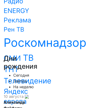
Радио
ENERGY
Реклама
Рен ТВ
Роскомнадзор
ТВ
СМИ
Дни
рождения
ТНТ
Сегодня
Телевидение
Завтра
На неделю
Яндекс
10 августа
европа
Александр
Файфман