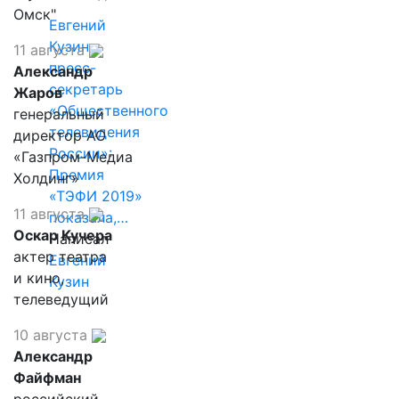
Омск"
Евгений
Кузин,
11 августа
пресс-
Александр
секретарь
Жаров
«Общественного
генеральный
телевидения
директор АО
России»:
«Газпром-Медиа
Премия
Холдинг»
«ТЭФИ 2019»
11 августа
показала,…
Оскар Кучера
Написал
актер театра
Евгений
и кино,
Кузин
телеведущий
10 августа
Александр
Файфман
российский