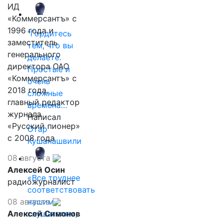
ИД
«Коммерсантъ» с
1996 года и
"Гордитесь
заместитель
тем, что вы
генерального
делаете.
директора ОАО
Простые и
«Коммерсантъ» с
очень
2018 года,
сложные
главный редактор
времена…
журнала
Написал
«Русский пионер»
Отар
с 2008 года
Кушанашвили
08 августа
Алексей Осин
«Все труднее
радиожурналист
соответствовать
08 августа
нашим
Алексей Симонов
слушателям,