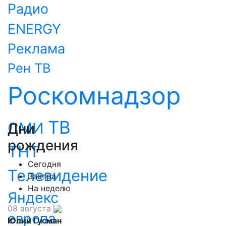
Радио
ENERGY
Реклама
Рен ТВ
Роскомнадзор
ТВ
СМИ
Дни
рождения
ТНТ
Сегодня
Телевидение
Завтра
На неделю
Яндекс
08 августа
европа
Юлий Гусман