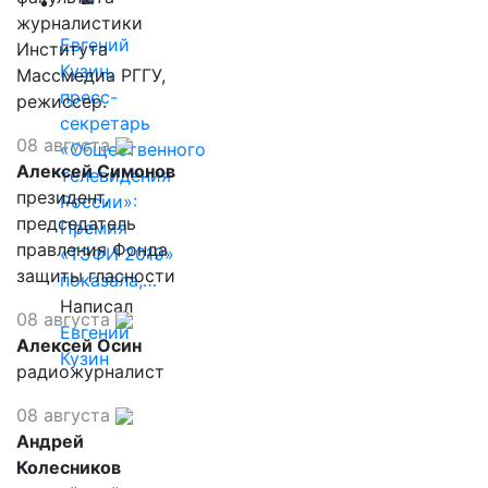
журналистики
Евгений
Института
Кузин,
Массмедиа РГГУ,
пресс-
режиссер.
секретарь
08 августа
«Общественного
Алексей Симонов
телевидения
президент,
России»:
председатель
Премия
правления Фонда
«ТЭФИ 2019»
защиты гласности
показала,…
Написал
08 августа
Евгений
Алексей Осин
Кузин
радиожурналист
08 августа
Андрей
Колесников