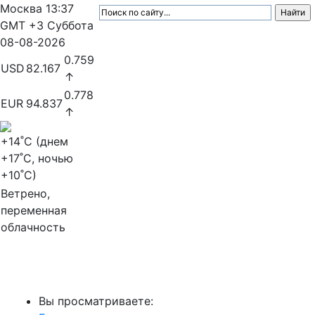
Москва
13:37
GMT +3
Суббота
08-08-2026
0.759
USD
82.167
↑
0.778
EUR
94.837
↑
+14
˚C (днем
+17
˚C, ночью
+10
˚C)
Ветрено,
переменная
облачность
МедиаПрофи
Вы просматриваете: