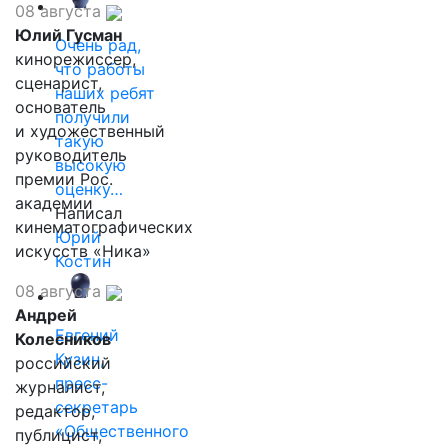
08 августа
Юлий Гусман
Очень рад,
кинорежиссер,
что работы
сценарист,
наших ребят
основатель
получили
и художественный
такую
руководитель
высокую
премии Рос.
оценку…
академии
Написал
кинематографических
Юрий
искусств «Ника»
Костин
08 августа
Андрей
Евгений
Колесников
Кузин,
российский
пресс-
журналист,
секретарь
редактор,
«Общественного
публицист,