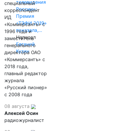
телевидения
специальный
России»:
корреспондент
Премия
ИД
«ТЭФИ 2019»
«Коммерсантъ» с
показала,…
1996 года и
Написал
заместитель
Евгений
генерального
Кузин
директора ОАО
«Коммерсантъ» с
2018 года,
главный редактор
журнала
«Русский пионер»
с 2008 года
08 августа
Алексей Осин
радиожурналист