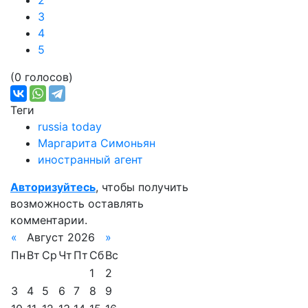
2
3
4
5
(0 голосов)
Теги
russia today
Маргарита Симоньян
иностранный агент
Авторизуйтесь
, чтобы получить
возможность оставлять
комментарии.
«
Август 2026
»
Пн
Вт
Ср
Чт
Пт
Сб
Вс
1
2
3
4
5
6
7
8
9