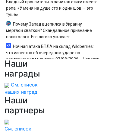
Бледный пронзительно зачитал стихи вместо
рэпа: «У меня на душе сто и один шов — это
туше»
Почему Запад вцепился в Украину
мертвой хваткой? Скандальное признание
политолога. Его логика ужасает
Ночная атака БПЛА на склад Wildberries:
что известно об очередном ударе по
логистическим центрам 07/08/2026 – Новости
Наши
Такер Карлсон восхитился московским
награды
метро
См. список
наших наград
Наши
партнеры
См. список