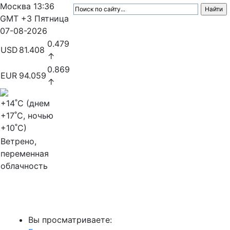
Москва
13:36
GMT +3
Пятница
07-08-2026
0.479
USD
81.408
↑
0.869
EUR
94.059
↑
+14
˚C (днем
+17
˚C, ночью
+10
˚C)
Ветрено,
переменная
облачность
МедиаПрофи
Вы просматриваете: