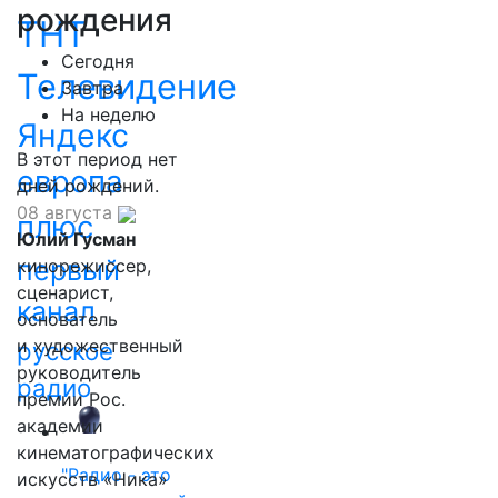
рождения
ТНТ
Сегодня
Телевидение
Завтра
На неделю
Яндекс
В этот период нет
европа
дней рождений.
08 августа
плюс
Юлий Гусман
первый
кинорежиссер,
сценарист,
канал
основатель
и художественный
русское
руководитель
радио
премии Рос.
академии
кинематографических
"Радио - это
искусств «Ника»