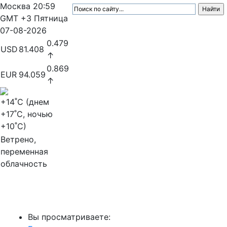
Москва
20:59
GMT +3
Пятница
07-08-2026
0.479
USD
81.408
↑
0.869
EUR
94.059
↑
+14
˚C (днем
+17
˚C, ночью
+10
˚C)
Ветрено,
переменная
облачность
МедиаПрофи
Вы просматриваете: