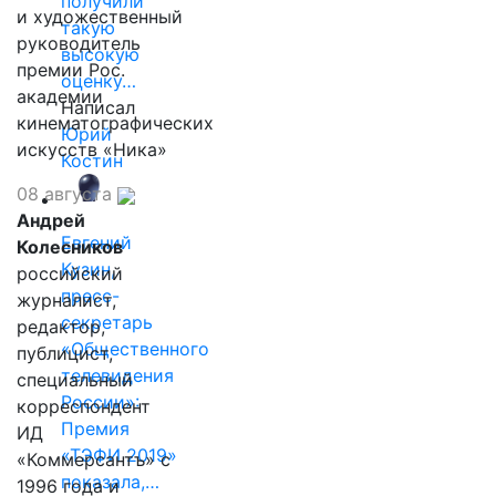
получили
и художественный
такую
руководитель
высокую
премии Рос.
оценку…
академии
Написал
кинематографических
Юрий
искусств «Ника»
Костин
08 августа
Андрей
Евгений
Колесников
Кузин,
российский
пресс-
журналист,
секретарь
редактор,
«Общественного
публицист,
телевидения
специальный
России»:
корреспондент
Премия
ИД
«ТЭФИ 2019»
«Коммерсантъ» с
показала,…
1996 года и