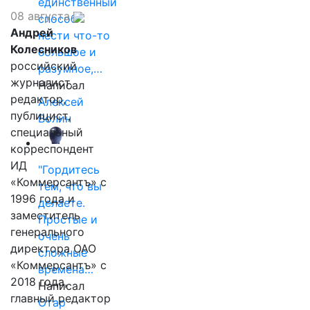
единственный
08 августа
способ
Андрей
нести что-то
Колесников
большое и
российский
разумное,…
журналист,
Написал
редактор,
Алексей
публицист,
Волин
специальный
корреспондент
ИД
"Гордитесь
«Коммерсантъ» с
тем, что вы
1996 года и
делаете.
заместитель
Простые и
генерального
очень
директора ОАО
сложные
«Коммерсантъ» с
времена…
2018 года,
Написал
главный редактор
Отар