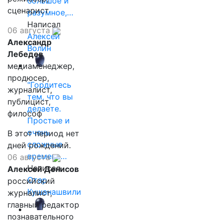
большое и
сценарист
разумное,…
Написал
06 августа
Алексей
Александр
Волин
Лебедев
медиаменеджер,
продюсер,
"Гордитесь
журналист,
тем, что вы
публицист,
делаете.
философ
Простые и
очень
В этот период нет
сложные
дней рождений.
времена…
06 августа
Написал
Алексей Денисов
Отар
российский
Кушанашвили
журналист,
главный редактор
познавательного