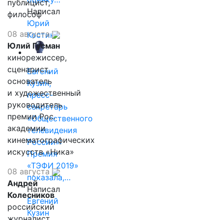
публицист,
Написал
философ
Юрий
08 августа
Костин
Юлий Гусман
кинорежиссер,
сценарист,
Евгений
основатель
Кузин,
и художественный
пресс-
руководитель
секретарь
премии Рос.
«Общественного
академии
телевидения
кинематографических
России»:
искусств «Ника»
Премия
«ТЭФИ 2019»
08 августа
показала,…
Андрей
Написал
Колесников
Евгений
российский
Кузин
журналист,