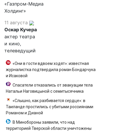
«Газпром-Медиа
Холдинг»
11 августа
Оскар Кучера
актер театра
и кино,
телеведущий
«Они в гости вдвоем ходят»: известная
журналистка подтвердила роман Бондарчука
и Исаковой
Спасатели отказались от эвакуации тела
Натальи Наговицыной с семитысячника
«Слышно, как разбивается сердце»: в
Таиланде простились с убитыми россиянами
Романом и Дианой
В Минобороны заявили, что над
территорией Тверской области уничтожены