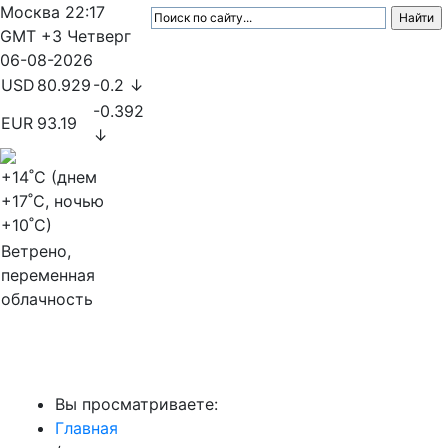
Москва
22:17
GMT +3
Четверг
06-08-2026
USD
80.929
-0.2 ↓
-0.392
EUR
93.19
↓
+14
˚C (днем
+17
˚C, ночью
+10
˚C)
Ветрено,
переменная
облачность
МедиаПрофи
Вы просматриваете:
Главная