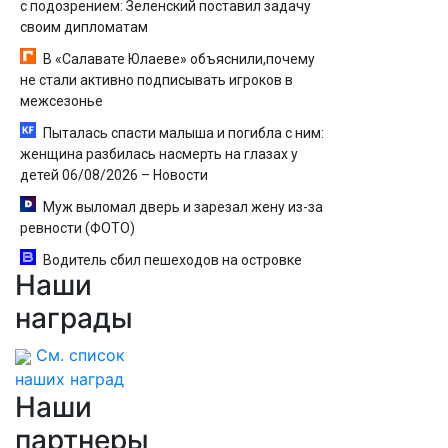
с подозрением: Зеленский поставил задачу
своим дипломатам
В «Салавате Юлаеве» объяснили,почему
не стали активно подписывать игроков в
межсезонье
Пыталась спасти малыша и погибла с ним:
женщина разбилась насмерть на глазах у
детей 06/08/2026 – Новости
Муж выломал дверь и зарезал жену из-за
ревности (ФОТО)
Водитель сбил пешеходов на островке
Наши
безопасности в Омске, пострадали 8 человек -
Новости на Вести.ru
награды
См. список
наших наград
Наши
партнеры