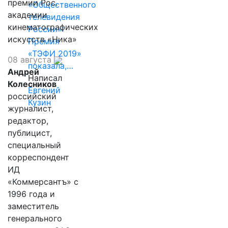
премии Рос.
«Общественного
академии
телевидения
кинематографических
России»:
искусств «Ника»
Премия
«ТЭФИ 2019»
08 августа
показала,…
Андрей
Написал
Колесников
Евгений
российский
Кузин
журналист,
редактор,
публицист,
специальный
корреспондент
ИД
«Коммерсантъ» с
1996 года и
заместитель
генерального