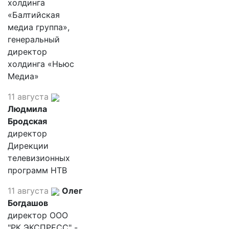
холдинга
«Балтийская
медиа группа»,
генеральный
директор
холдинга «Ньюс
Медиа»
11 августа
Людмила
Бродская
директор
Дирекции
телевизионных
программ НТВ
11 августа
Олег
Богдашов
директор ООО
"РК ЭКСПРЕСС" -