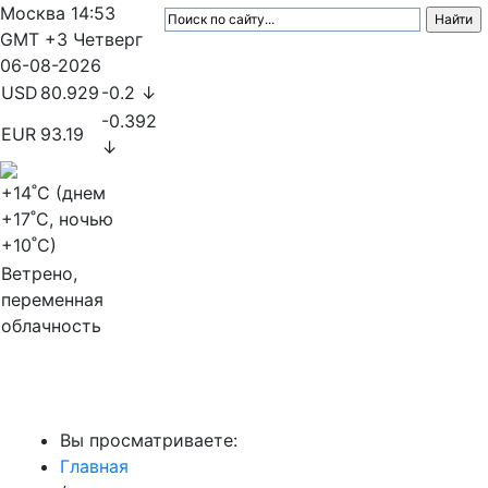
Москва
14:53
GMT +3
Четверг
06-08-2026
USD
80.929
-0.2 ↓
-0.392
EUR
93.19
↓
+14
˚C (днем
+17
˚C, ночью
+10
˚C)
Ветрено,
переменная
облачность
МедиаПрофи
Вы просматриваете:
Главная