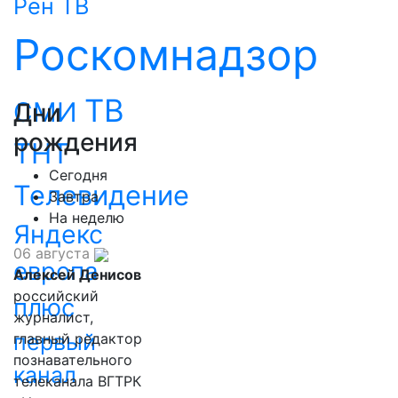
Рен ТВ
Роскомнадзор
ТВ
СМИ
Дни
рождения
ТНТ
Сегодня
Телевидение
Завтра
На неделю
Яндекс
06 августа
европа
Алексей Денисов
российский
плюс
журналист,
первый
главный редактор
познавательного
канал
телеканала ВГТРК