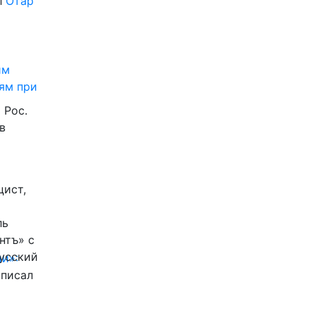
л
Отар
им
ям при
 Рос.
в
цист,
ль
нтъ» с
Русский
и»:
писал