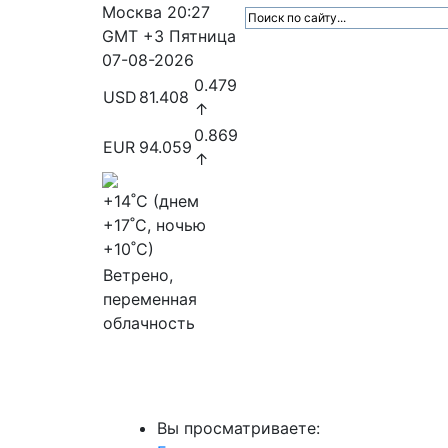
Москва
20:27
GMT +3
Пятница
07-08-2026
0.479
USD
81.408
↑
0.869
EUR
94.059
↑
+14
˚C (днем
+17
˚C, ночью
+10
˚C)
Ветрено,
переменная
облачность
МедиаПрофи
Главное
Медиарыно
Вы просматриваете: