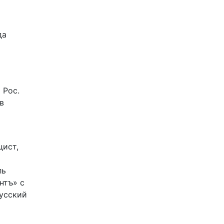
да
 Рос.
в
цист,
ль
нтъ» с
Русский