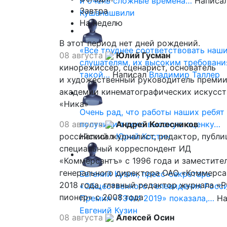
и очень сложные времена…
Написа
Завтра
Кушанашвили
На неделю
В этот период нет дней рождений.
«Все труднее соответствовать наш
08 августа
Юлий Гусман
слушателям, их высоким требовани
кинорежиссер, сценарист, основатель
такой…
Написал
Владимир Таллер
и художественный руководитель премии
академии кинематографических искусст
«Ника»
Очень рад, что работы наших ребят
08 августа
получили такую высокую оценку…
Андрей Колесников
российский журналист, редактор, публи
Написал
Юрий Костин
специальный корреспондент ИД
«Коммерсантъ» с 1996 года и заместите
генерального директора ОАО «Коммерса
Евгений Кузин, пресс-секретарь
2018 года, главный редактор журнала «
«Общественного телевидения Росси
пионер» с 2008 года
Премия «ТЭФИ 2019» показала,…
На
Евгений Кузин
08 августа
Алексей Осин