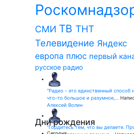
Роскомнадзо
ТВ
ТНТ
СМИ
Телевидение
Яндекс
европа плюс
первый кан
русское радио
"Радио - это единственный способ 
что-то большое и разумное,…
Напи
Алексей Волин
Дни
рождения
"Гордитесь тем, что вы делаете. П
Сегодня