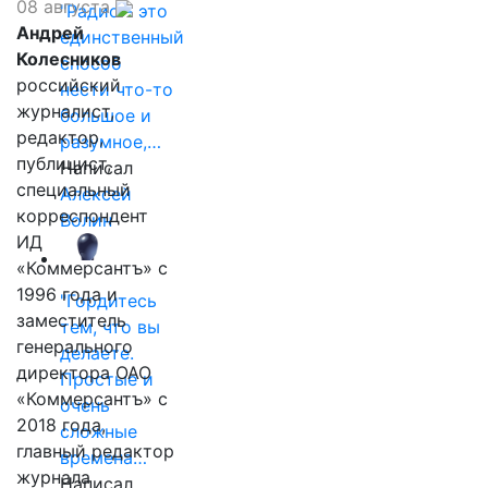
08 августа
"Радио - это
Андрей
единственный
Колесников
способ
российский
нести что-то
журналист,
большое и
редактор,
разумное,…
публицист,
Написал
специальный
Алексей
корреспондент
Волин
ИД
«Коммерсантъ» с
1996 года и
"Гордитесь
заместитель
тем, что вы
генерального
делаете.
директора ОАО
Простые и
«Коммерсантъ» с
очень
2018 года,
сложные
главный редактор
времена…
журнала
Написал