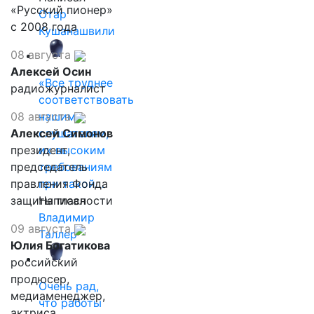
«Русский пионер»
Отар
с 2008 года
Кушанашвили
08 августа
Алексей Осин
«Все труднее
радиожурналист
соответствовать
08 августа
нашим
Алексей Симонов
слушателям,
президент,
их высоким
председатель
требованиям
правления Фонда
при такой…
защиты гласности
Написал
Владимир
09 августа
Таллер
Юлия Богатикова
российский
продюсер,
Очень рад,
медиаменеджер,
что работы
актриса