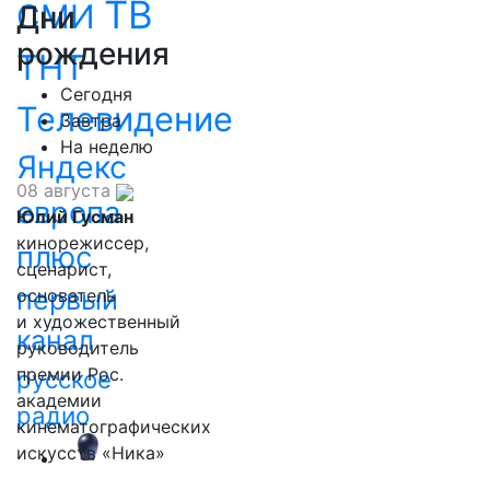
ТВ
СМИ
Дни
рождения
ТНТ
Сегодня
Телевидение
Завтра
На неделю
Яндекс
08 августа
европа
Юлий Гусман
кинорежиссер,
плюс
сценарист,
первый
основатель
и художественный
канал
руководитель
премии Рос.
русское
академии
радио
кинематографических
искусств «Ника»