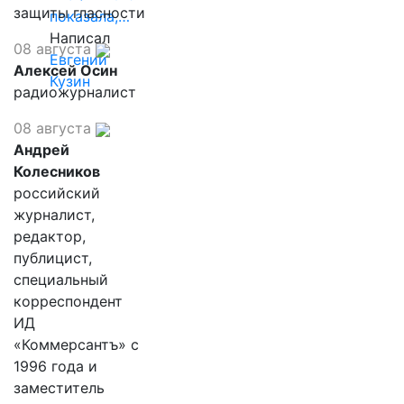
защиты гласности
показала,…
Написал
08 августа
Евгений
Алексей Осин
Кузин
радиожурналист
08 августа
Андрей
Колесников
российский
журналист,
редактор,
публицист,
специальный
корреспондент
ИД
«Коммерсантъ» с
1996 года и
заместитель