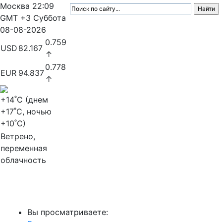
Москва
22:09
GMT +3
Суббота
08-08-2026
0.759
USD
82.167
↑
0.778
EUR
94.837
↑
+14
˚C (днем
+17
˚C, ночью
+10
˚C)
Ветрено,
переменная
облачность
МедиаПрофи
Вы просматриваете: