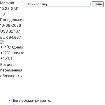
Москва
15:28
GMT
+3
Понедельник
10-08-2026
USD
82.167
EUR
94.837
+14
˚C (днем
+17
˚C, ночью
+10
˚C)
Ветрено,
переменная
облачность
МедиаПрофи
Вы просматриваете: