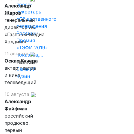
пресс-
Александр
секретарь
Жаров
«Общественного
генеральный
телевидения
директор АО
России»:
«Газпром-Медиа
Премия
Холдинг»
«ТЭФИ 2019»
11 августа
показала,…
Оскар Кучера
Написал
актер театра
Евгений
и кино,
Кузин
телеведущий
10 августа
Александр
Файфман
российский
продюсер,
первый