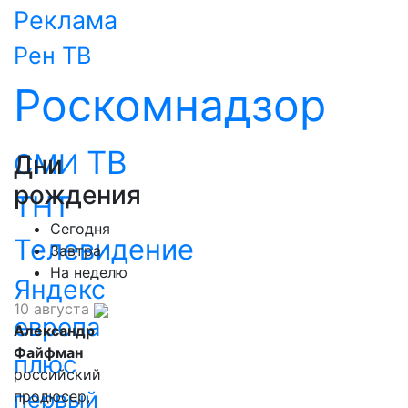
Реклама
Рен ТВ
Роскомнадзор
ТВ
СМИ
Дни
рождения
ТНТ
Сегодня
Телевидение
Завтра
На неделю
Яндекс
10 августа
европа
Александр
Файфман
плюс
российский
первый
продюсер,