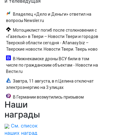
и телеведущая
Владелец «Дело и Деньги» ответил на
вопросы Newsler.ru
Мотоциклист погиб после столкновения с
«Газелью» в Твери – Новости Твери и городов
Тверской области сегодня - Afanasy.biz –
Тверские новости. Новости Твери. Тверь ново
В Нижнекамске дроны ВСУ били в том
числе по гражданским объектам - Новости на
Вести.ru
Завтра, 11 августа, в п.Целина отключат
электроэнергию на 3 улицах
В Германии возмутились призывом
Наши
уничтожать русских
награды
См. список
наших наград