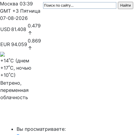
Москва
03:39
GMT +3
Пятница
07-08-2026
0.479
USD
81.408
↑
0.869
EUR
94.059
↑
+14
˚C (днем
+17
˚C, ночью
+10
˚C)
Ветрено,
переменная
облачность
МедиаПрофи
Вы просматриваете: