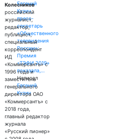
Евгений
Колесников
Кузин,
российский
пресс-
журналист,
секретарь
редактор,
«Общественного
публицист,
телевидения
специальный
России»:
корреспондент
Премия
ИД
«ТЭФИ 2019»
«Коммерсантъ» с
показала,…
1996 года и
Написал
заместитель
Евгений
генерального
Кузин
директора ОАО
«Коммерсантъ» с
2018 года,
главный редактор
журнала
«Русский пионер»
с 2008 года