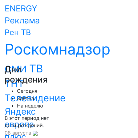
ENERGY
Реклама
Рен ТВ
Роскомнадзор
ТВ
СМИ
Дни
рождения
ТНТ
Сегодня
Телевидение
Завтра
На неделю
Яндекс
В этот период нет
европа
дней рождений.
08 августа
плюс