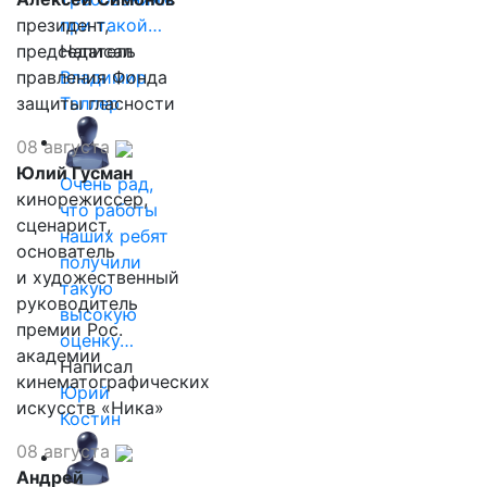
президент,
при такой…
председатель
Написал
правления Фонда
Владимир
защиты гласности
Таллер
08 августа
Юлий Гусман
Очень рад,
кинорежиссер,
что работы
сценарист,
наших ребят
основатель
получили
и художественный
такую
руководитель
высокую
премии Рос.
оценку…
академии
Написал
кинематографических
Юрий
искусств «Ника»
Костин
08 августа
Андрей