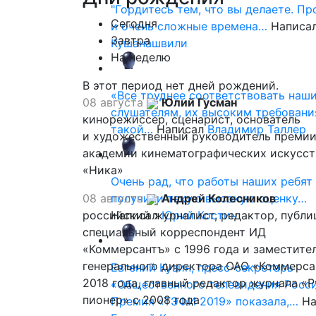
"Гордитесь тем, что вы делаете. П
Сегодня
и очень сложные времена…
Написа
Завтра
Кушанашвили
На неделю
В этот период нет дней рождений.
«Все труднее соответствовать наш
08 августа
Юлий Гусман
слушателям, их высоким требовани
кинорежиссер, сценарист, основатель
такой…
Написал
Владимир Таллер
и художественный руководитель премии
академии кинематографических искусст
«Ника»
Очень рад, что работы наших ребят
08 августа
получили такую высокую оценку…
Андрей Колесников
российский журналист, редактор, публи
Написал
Юрий Костин
специальный корреспондент ИД
«Коммерсантъ» с 1996 года и заместите
генерального директора ОАО «Коммерса
Евгений Кузин, пресс-секретарь
2018 года, главный редактор журнала «
«Общественного телевидения Росси
пионер» с 2008 года
Премия «ТЭФИ 2019» показала,…
На