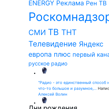
ENERGY
Реклама
Рен ТВ
Роскомнадзо
ТВ
ТНТ
СМИ
Телевидение
Яндекс
европа плюс
первый кан
русское радио
"Радио - это единственный способ 
что-то большое и разумное,…
Напи
Алексей Волин
Дни
рождения