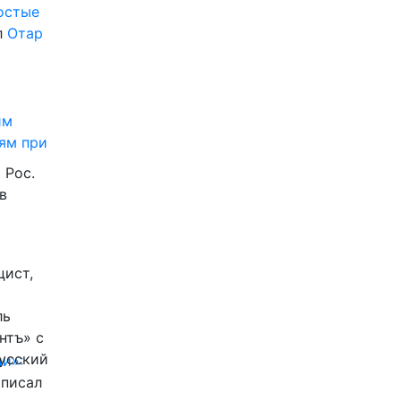
ростые
л
Отар
им
ям при
 Рос.
в
цист,
ль
нтъ» с
Русский
и»:
писал