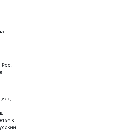
да
 Рос.
в
цист,
ль
нтъ» с
Русский