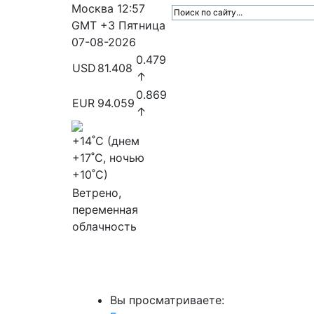
Москва
12:57
GMT +3
Пятница
07-08-2026
0.479
USD
81.408
↑
0.869
EUR
94.059
↑
+14
˚C (днем
+17
˚C, ночью
+10
˚C)
Ветрено,
переменная
облачность
МедиаПрофи
Главное
Медиарыно
Вы просматриваете: