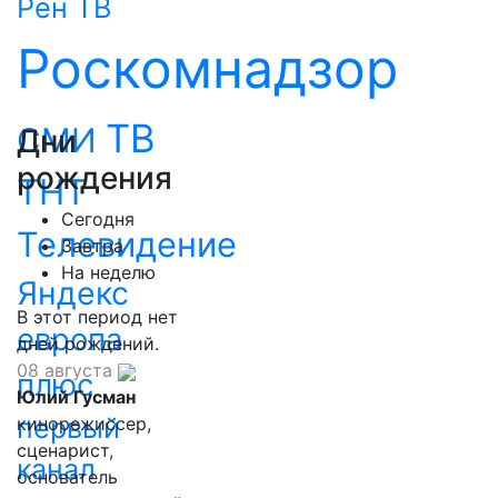
Рен ТВ
Роскомнадзор
ТВ
СМИ
Дни
рождения
ТНТ
Сегодня
Телевидение
Завтра
На неделю
Яндекс
В этот период нет
европа
дней рождений.
08 августа
плюс
Юлий Гусман
первый
кинорежиссер,
сценарист,
канал
основатель