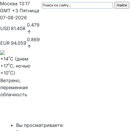
Москва
13:17
GMT +3
Пятница
07-08-2026
0.479
USD
81.408
↑
0.869
EUR
94.059
↑
+14
˚C (днем
+17
˚C, ночью
+10
˚C)
Ветрено,
переменная
облачность
МедиаПрофи
Вы просматриваете: