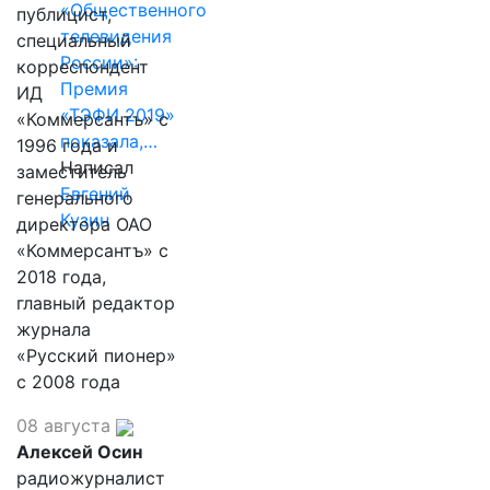
«Общественного
публицист,
телевидения
специальный
России»:
корреспондент
Премия
ИД
«ТЭФИ 2019»
«Коммерсантъ» с
показала,…
1996 года и
Написал
заместитель
Евгений
генерального
Кузин
директора ОАО
«Коммерсантъ» с
2018 года,
главный редактор
журнала
«Русский пионер»
с 2008 года
08 августа
Алексей Осин
радиожурналист