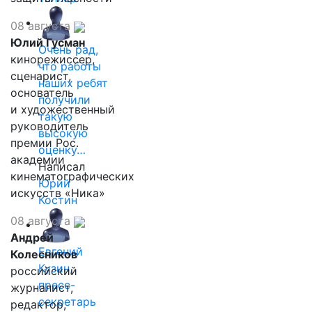
08 августа
Юлий Гусман
Очень рад,
кинорежиссер,
что работы
сценарист,
наших ребят
основатель
получили
и художественный
такую
руководитель
высокую
премии Рос.
оценку…
академии
Написал
кинематографических
Юрий
искусств «Ника»
Костин
08 августа
Андрей
Евгений
Колесников
Кузин,
российский
пресс-
журналист,
секретарь
редактор,