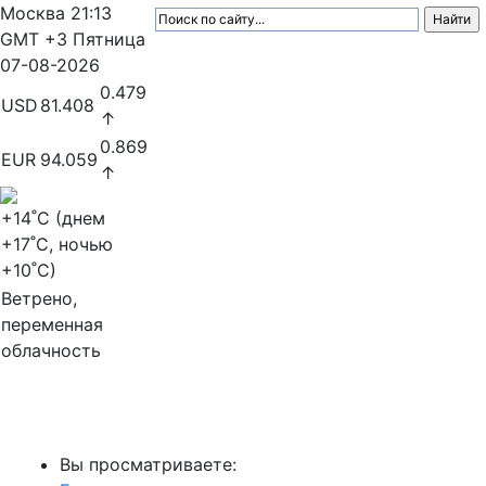
Москва
21:13
GMT +3
Пятница
07-08-2026
0.479
USD
81.408
↑
0.869
EUR
94.059
↑
+14
˚C (днем
+17
˚C, ночью
+10
˚C)
Ветрено,
переменная
облачность
МедиаПрофи
Вы просматриваете: