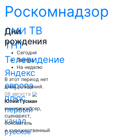
Роскомнадзор
ТВ
СМИ
Дни
рождения
ТНТ
Сегодня
Телевидение
Завтра
На неделю
Яндекс
В этот период нет
европа
дней рождений.
08 августа
плюс
Юлий Гусман
первый
кинорежиссер,
сценарист,
канал
основатель
и художественный
русское