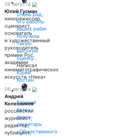
08 августа
Юлий Гусман
Очень рад,
кинорежиссер,
что работы
сценарист,
наших ребят
основатель
получили
и художественный
такую
руководитель
высокую
премии Рос.
оценку…
академии
Написал
кинематографических
Юрий
искусств «Ника»
Костин
08 августа
Андрей
Евгений
Колесников
Кузин,
российский
пресс-
журналист,
секретарь
редактор,
«Общественного
публицист,