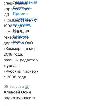
телевидения
специальный
России»:
корреспондент
Премия
ИД
«ТЭФИ 2019»
«Коммерсантъ» с
показала,…
1996 года и
Написал
заместитель
Евгений
генерального
Кузин
директора ОАО
«Коммерсантъ» с
2018 года,
главный редактор
журнала
«Русский пионер»
с 2008 года
08 августа
Алексей Осин
радиожурналист