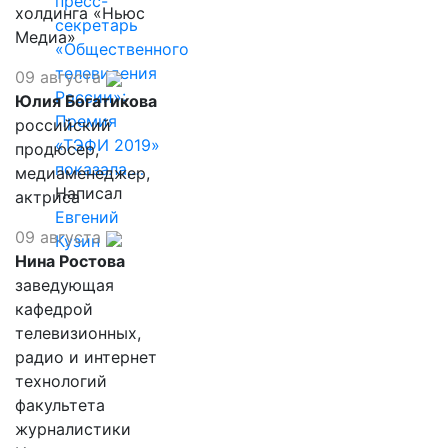
пресс-
холдинга «Ньюс
секретарь
Медиа»
«Общественного
телевидения
09 августа
России»:
Юлия Богатикова
Премия
российский
«ТЭФИ 2019»
продюсер,
показала,…
медиаменеджер,
Написал
актриса
Евгений
09 августа
Кузин
Нина Ростова
заведующая
кафедрой
телевизионных,
радио и интернет
технологий
факультета
журналистики