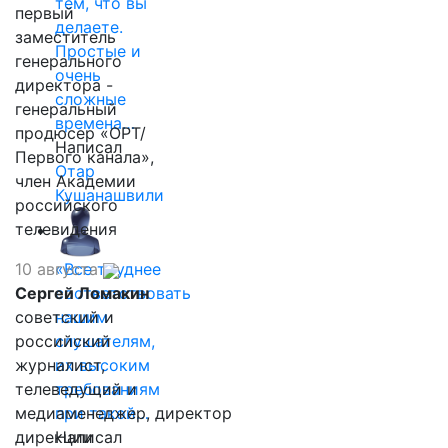
тем, что вы
первый
делаете.
заместитель
Простые и
генерального
очень
директора -
сложные
генеральный
времена…
продюсер «ОРТ/
Написал
Первого канала»,
Отар
член Академии
Кушанашвили
российского
телевидения
10 августа
«Все труднее
Сергей Ломакин
соответствовать
советский и
нашим
российский
слушателям,
журналист,
их высоким
телеведущий и
требованиям
медиаменеджер, директор
при такой…
дирекции
Написал