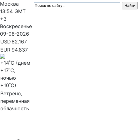
Москва
13:54
GMT
+3
Воскресенье
09-08-2026
USD
82.167
EUR
94.837
+14
˚C (днем
+17
˚C,
ночью
+10
˚C)
Ветрено,
переменная
облачность
МедиаПрофи