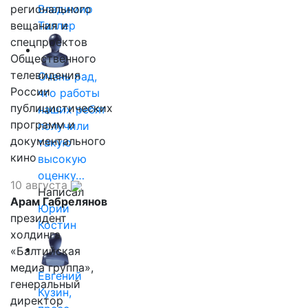
регионального
Владимир
вещания и
Таллер
спецпроектов
Общественного
телевидения
Очень рад,
России
что работы
публицистических
наших ребят
программ и
получили
документального
такую
кино
высокую
оценку…
10 августа
Написал
Арам Габрелянов
Юрий
президент
Костин
холдинга
«Балтийская
медиа группа»,
Евгений
генеральный
Кузин,
директор