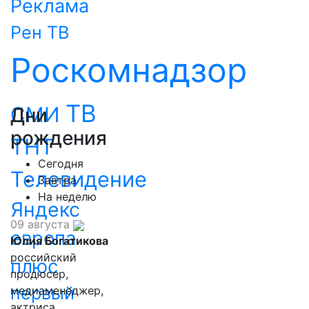
Реклама
Рен ТВ
Роскомнадзор
ТВ
СМИ
Дни
рождения
ТНТ
Сегодня
Телевидение
Завтра
На неделю
Яндекс
09 августа
европа
Юлия Богатикова
российский
плюс
продюсер,
первый
медиаменеджер,
актриса