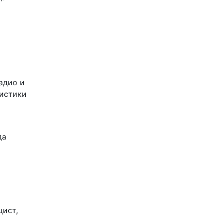
адио и
листики
да
цист,