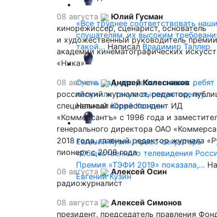
08 августа
Юлий Гусман
«Все труднее соответствовать наш
кинорежиссер, сценарист, основатель
слушателям, их высоким требовани
и художественный руководитель премии
такой…
Написал
Владимир Таллер
академии кинематографических искусст
«Ника»
08 августа
Очень рад, что работы наших ребят
Андрей Колесников
российский журналист, редактор, публи
получили такую высокую оценку…
специальный корреспондент ИД
Написал
Юрий Костин
«Коммерсантъ» с 1996 года и заместите
генерального директора ОАО «Коммерса
2018 года, главный редактор журнала «
Евгений Кузин, пресс-секретарь
пионер» с 2008 года
«Общественного телевидения Росси
Премия «ТЭФИ 2019» показала,…
На
08 августа
Алексей Осин
Евгений Кузин
радиожурналист
08 августа
Алексей Симонов
президент, председатель правления Фон