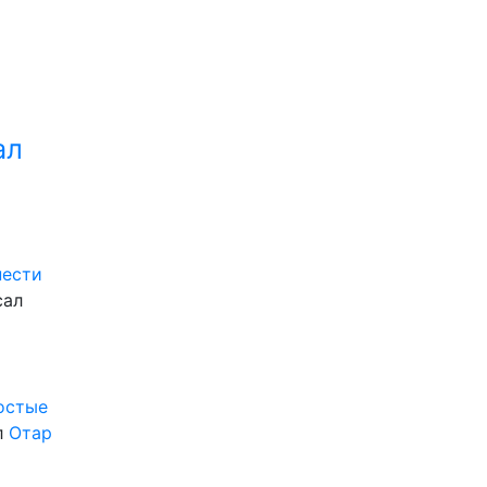
ал
нести
сал
ростые
л
Отар