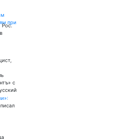
им
ям при
 Рос.
в
цист,
ль
нтъ» с
Русский
и»:
писал
да