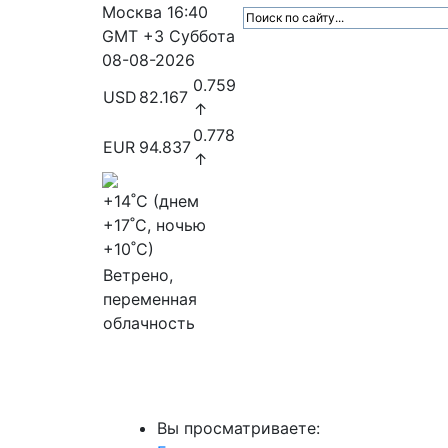
Москва
16:40
GMT +3
Суббота
08-08-2026
0.759
USD
82.167
↑
0.778
EUR
94.837
↑
+14
˚C (днем
+17
˚C, ночью
+10
˚C)
Ветрено,
переменная
облачность
МедиаПрофи
Главное
Медиарыно
Вы просматриваете: