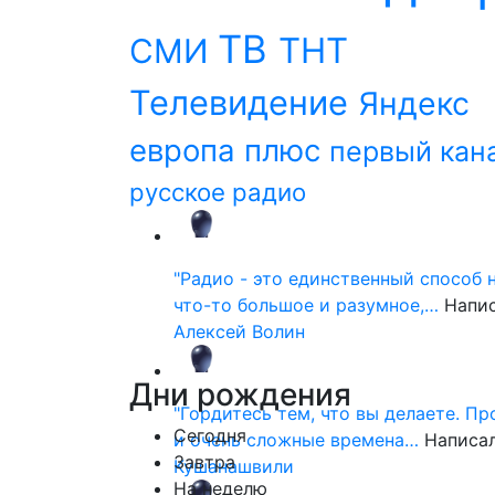
ТВ
ТНТ
СМИ
Телевидение
Яндекс
европа плюс
первый кан
русское радио
"Радио - это единственный способ 
что-то большое и разумное,…
Напи
Алексей Волин
Дни
рождения
"Гордитесь тем, что вы делаете. П
Сегодня
и очень сложные времена…
Написа
Завтра
Кушанашвили
На неделю